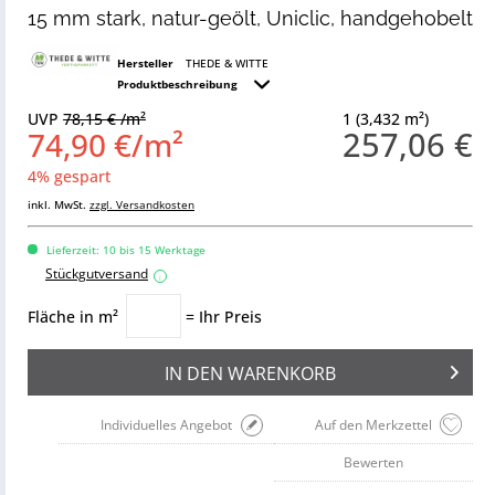
15 mm stark, natur-geölt, Uniclic, handgehobelt
Hersteller
THEDE & WITTE
Produktbeschreibung
UVP
78,15 € /m²
1 (3,432 m²)
257,06 €
74,90 €/m²
4% gespart
inkl. MwSt.
zzgl. Versandkosten
Lieferzeit: 10 bis 15 Werktage
Stückgutversand
i
Fläche in m²
= Ihr Preis
IN DEN
WARENKORB
Individuelles Angebot
Auf den Merkzettel
Bewerten