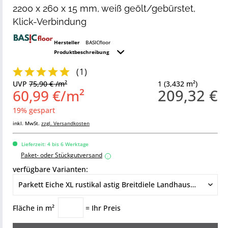
2200 x 260 x 15 mm, weiß geölt/gebürstet,
Klick-Verbindung
Hersteller
BASICfloor
Produktbeschreibung
(
1
)
UVP
75,90 € /m²
1 (3,432 m²)
209,32 €
60,99 €/m²
19% gespart
inkl. MwSt.
zzgl. Versandkosten
Lieferzeit: 4 bis 6 Werktage
Paket- oder Stückgutversand
i
verfügbare Varianten:
Fläche in m²
= Ihr Preis