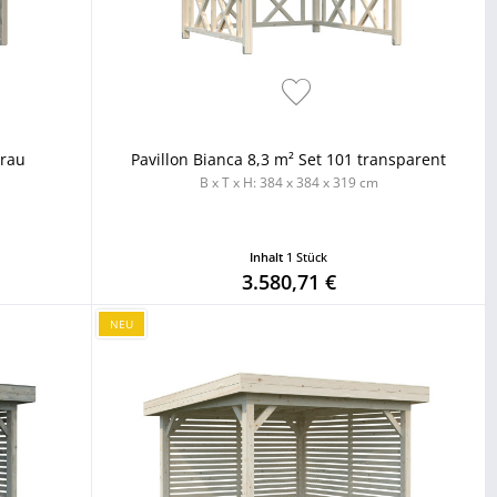
grau
Pavillon Bianca 8,3 m² Set 101 transparent
B x T x H: 384 x 384 x 319 cm
Inhalt
1 Stück
3.580,71 €
NEU