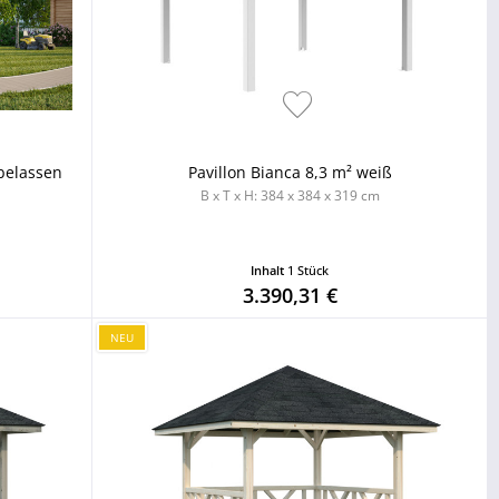
rbelassen
Pavillon Bianca 8,3 m² weiß
B x T x H: 384 x 384 x 319 cm
Inhalt
1 Stück
3.390,31 €
NEU