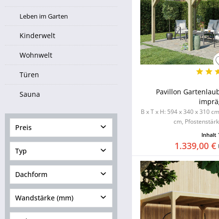
Leben im Garten
Kinderwelt
Wohnwelt
Türen
Pavillon Gartenlau
Sauna
imprä
B x T x H: 594 x 340 x 310 c
cm, Pfostenstärk
Preis
Inhalt
1.339,00 €
Typ
von
979,00 €
bis
8376,41
€
Pavillon geschlossen
Dachform
Pavillon halboffen
Wandstärke (mm)
Pavillon offen