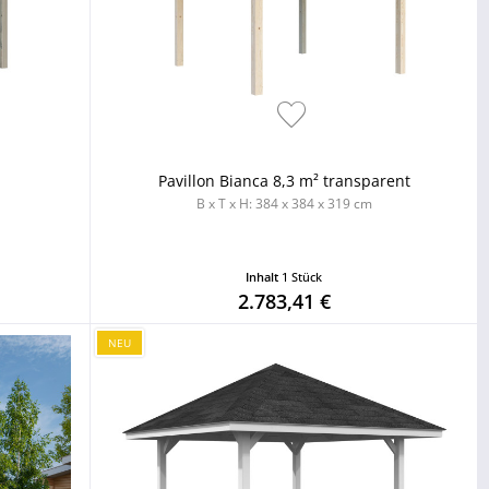
Pavillon Bianca 8,3 m² transparent
B x T x H: 384 x 384 x 319 cm
Inhalt
1 Stück
2.783,41 €
NEU