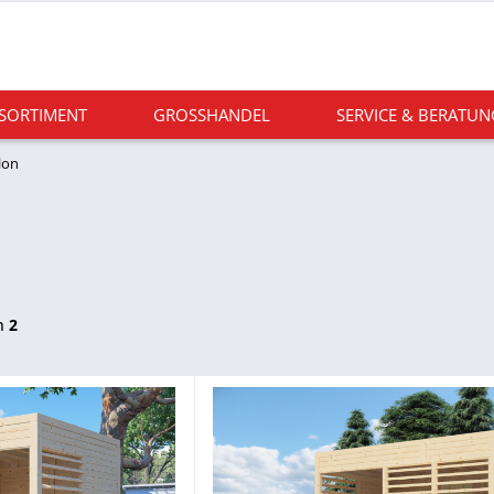
 SORTIMENT
GROSSHANDEL
SERVICE & BERATUN
llon
n
2