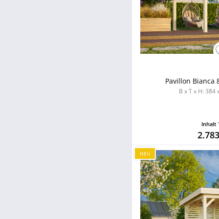
unbehandelt
Pavillon Bianca 
B x T x H: 384
Inhalt
2.783
NEU