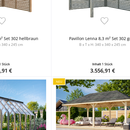
m² Set 302 hellbraun
Pavillon Lenna 8,3 m² Set 302 
 x 340 x 245 cm
B x T x H: 340 x 340 x 245 cm
1 Stück
Inhalt
1 Stück
,91 €
3.556,91 €
NEU