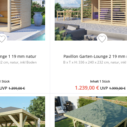
unge 1 19 mm natur
Pavillon Garten-Lounge 2 19 mm 
32 cm, natur, inkl Boden
B x T x H: 336 x 240 x 232 cm, natur, ink
1 Stück
Inhalt
1 Stück
1.239,00 €
UVP
UVP
1.399,00 €
1.999,00 €