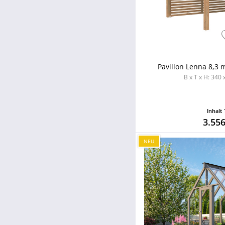
Pavillon Lenna 8,3 
B x T x H: 340
Inhalt
3.556
NEU