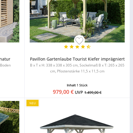
natur
Pavillon Gartenlaube Tourist Kiefer imprägniert
l Boden
B x T x H: 338 x 338 x 305 cm, Sockelmaß B x T: 265 x 265
cm, Pfostenstärke 11,5 x 11,5 cm
Inhalt
1 Stück
979,00 €
UVP
1.499,00 €
NEU