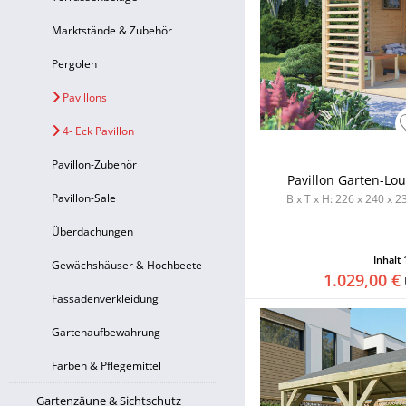
Marktstände & Zubehör
Pergolen
Pavillons
4- Eck Pavillon
Pavillon-Zubehör
Pavillon Garten-Lo
Pavillon-Sale
B x T x H: 226 x 240 x 2
Überdachungen
Inhalt
Gewächshäuser & Hochbeete
1.029,00 €
Fassadenverkleidung
Gartenaufbewahrung
Farben & Pflegemittel
Gartenzäune & Sichtschutz