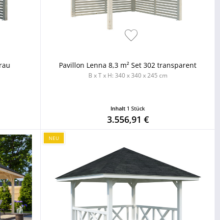
grau
Pavillon Lenna 8,3 m² Set 302 transparent
B x T x H: 340 x 340 x 245 cm
Inhalt
1 Stück
3.556,91 €
NEU