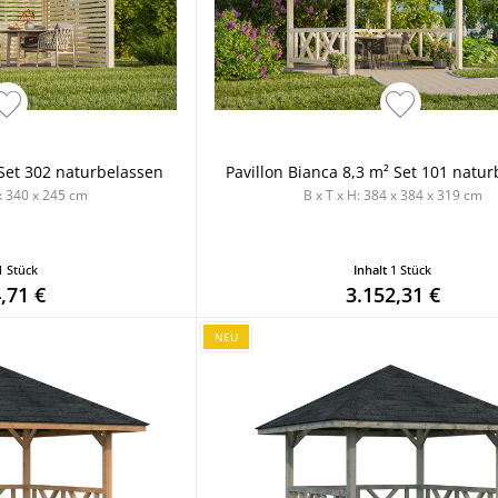
 Set 302 naturbelassen
Pavillon Bianca 8,3 m² Set 101 natu
 x 340 x 245 cm
B x T x H: 384 x 384 x 319 cm
1 Stück
Inhalt
1 Stück
,71 €
3.152,31 €
NEU