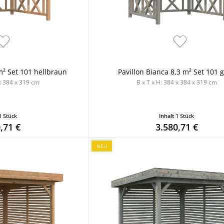
m² Set 101 hellbraun
Pavillon Bianca 8,3 m² Set 101 
 x 384 x 319 cm
B x T x H: 384 x 384 x 319 cm
1 Stück
Inhalt
1 Stück
,71 €
3.580,71 €
NEU