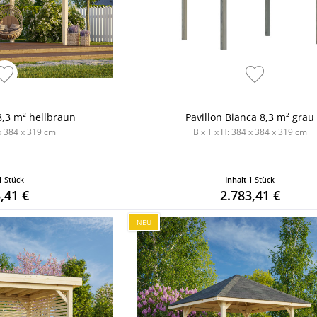
8,3 m² hellbraun
Pavillon Bianca 8,3 m² grau
 x 384 x 319 cm
B x T x H: 384 x 384 x 319 cm
1 Stück
Inhalt
1 Stück
,41 €
2.783,41 €
NEU