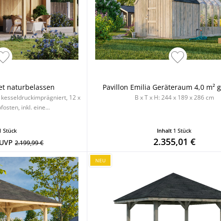
et naturbelassen
Pavillon Emilia Geräteraum 4,0 m² 
, kesseldruckimprägniert, 12 x
B x T x H: 244 x 189 x 286 cm
sten, inkl. eine...
1 Stück
Inhalt
1 Stück
2.355,01 €
UVP
2.199,99 €
NEU