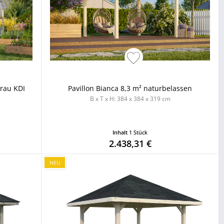
grau KDI
Pavillon Bianca 8,3 m² naturbelassen
B x T x H: 384 x 384 x 319 cm
Inhalt
1 Stück
2.438,31 €
NEU