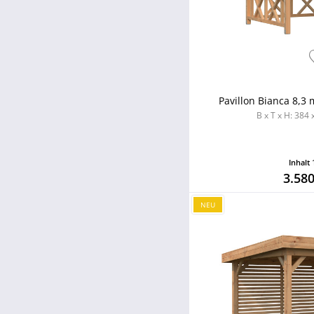
Pavillon Bianca 8,3 
B x T x H: 384
Inhalt
3.580
NEU