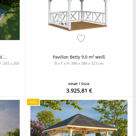
....
Pavillon Betty 9,0 m² weiß
T: 265 x 265
B x T x H: 386 x 386 x 323 cm
Inhalt
1 Stück
3.925,81 €
NEU