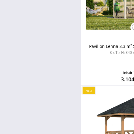
Pavillon Lenna 8,3 m²
B x T x H: 340
Inhalt
3.104
NEU