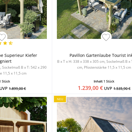
be Superieur Kiefer
Pavillon Gartenlaube Tourist inkl
gniert
B x T x H: 338 x 338 x 305 cm, Sockelmaß B x 
m, Sockelmaß B x T: 542 x 290
cm, Pfostenstärke 11,5 x 11,5 cm
e 11,5 x 11,5 cm
1 Stück
Inhalt
1 Stück
1.239,00 €
UVP
UVP
1.899,00 €
1.535,90 €
NEU