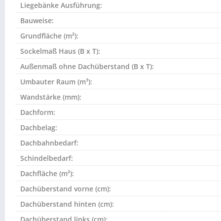
Liegebänke Ausführung:
Bauweise:
Grundfläche (m²):
Sockelmaß Haus (B x T):
Außenmaß ohne Dachüberstand (B x T):
Umbauter Raum (m³):
Wandstärke (mm):
Dachform:
Dachbelag:
Dachbahnbedarf:
Schindelbedarf:
Dachfläche (m²):
Dachüberstand vorne (cm):
Dachüberstand hinten (cm):
Dachüberstand links (cm):