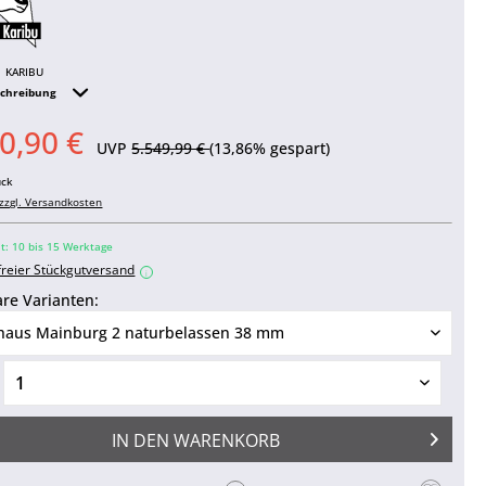
KARIBU
schreibung
0,90 €
UVP
5.549,99 €
(13,86% gespart)
ück
zzgl. Versandkosten
it: 10 bis 15 Werktage
freier Stückgutversand
i
re Varianten:
IN DEN
WARENKORB