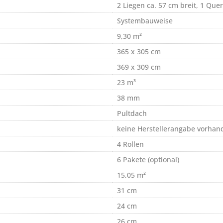
2 Liegen ca. 57 cm breit, 1 Quer
Systembauweise
9,30 m²
365 x 305 cm
369 x 309 cm
23 m³
38 mm
Pultdach
keine Herstellerangabe vorhan
4 Rollen
6 Pakete (optional)
15,05 m²
31 cm
24 cm
26 cm