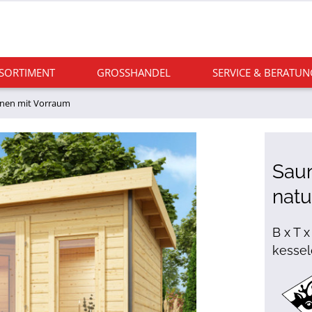
 SORTIMENT
GROSSHANDEL
SERVICE & BERATUN
nen mit Vorraum
Sau
nat
B x T x
kessel