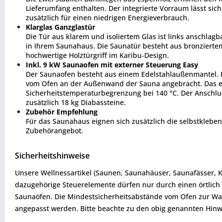
Lieferumfang enthalten. Der integrierte Vorraum lässt s
zusätzlich für einen niedrigen Energieverbrauch.
Klarglas Ganzglastür
Die Tür aus klarem und isoliertem Glas ist links anschlagb
in Ihrem Saunahaus. Die Saunatür besteht aus bronzierte
hochwertige Holztürgriff im Karibu-Design.
Inkl. 9 kW Saunaofen mit externer Steuerung Easy
Der Saunaofen besteht aus einem Edelstahlaußenmantel. E
vom Ofen an der Außenwand der Sauna angebracht. Das ele
Sicherheitstemperaturbegrenzung bei 140 °C. Der Anschlus
zusätzlich 18 kg Diabassteine.
Zubehör Empfehlung
Für das Saunahaus eignen sich zusätzlich die selbstklebe
Zubehörangebot.
Sicherheitshinweise
Unsere Wellnessartikel (Saunen, Saunahäuser, Saunafässer, 
dazugehörige Steuerelemente dürfen nur durch einen örtlich 
Saunaöfen. Die Mindestsicherheitsabstände vom Ofen zur W
angepasst werden. Bitte beachte zu den obig genannten Hinw