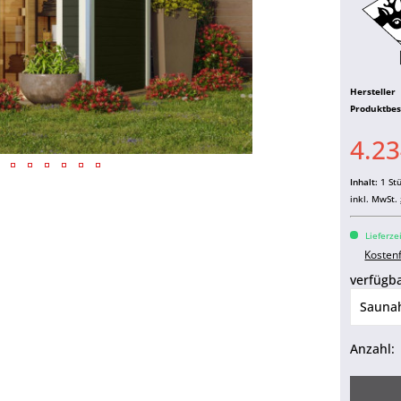
Hersteller
Produktbe
4.23
Inhalt:
1 St
inkl. MwSt.
Lieferze
Kosten
verfügba
Anzahl: