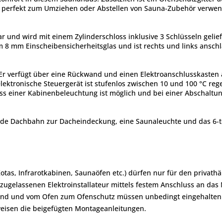
ich perfekt zum Umziehen oder Abstellen von Sauna-Zubehör verw
ar und wird mit einem Zylinderschloss inklusive 3 Schlüsseln gelief
m 8 mm Einscheibensicherheitsglas und ist rechts und links ansc
r verfügt über eine Rückwand und einen Elektroanschlusskasten a
ktronische Steuergerät ist stufenlos zwischen 10 und 100 °C rege
s einer Kabinenbeleuchtung ist möglich und bei einer Abschaltung
nde Dachbahn zur Dacheindeckung, eine Saunaleuchte und das 6-te
Kotas, Infrarotkabinen, Saunaöfen etc.) dürfen nur für den priva
zugelassenen Elektroinstallateur mittels festem Anschluss an das
and und vom Ofen zum Ofenschutz müssen unbedingt eingehalten
eisen die beigefügten Montageanleitungen.