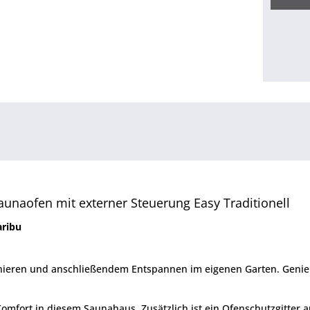
unaofen mit externer Steuerung Easy Traditionell
aribu
eren und anschließendem Entspannen im eigenen Garten. Genieße
omfort in diesem Saunahaus. Zusätzlich ist ein Ofenschutzgitter