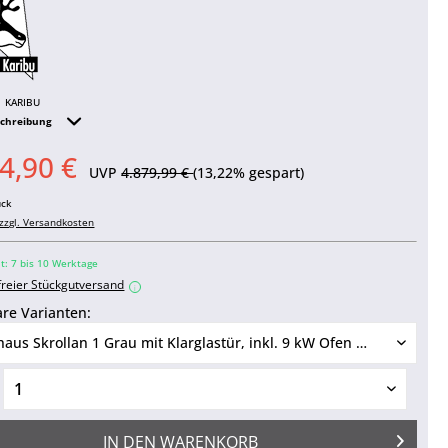
KARIBU
schreibung
4,90 €
UVP
4.879,99 €
(13,22% gespart)
ück
zzgl. Versandkosten
it: 7 bis 10 Werktage
freier Stückgutversand
i
re Varianten:
IN DEN
WARENKORB