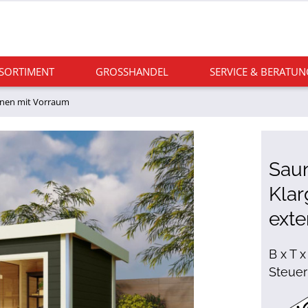
 SORTIMENT
GROSSHANDEL
SERVICE & BERATUN
nen mit Vorraum
Saun
Klar
exte
B x T x
Steuer