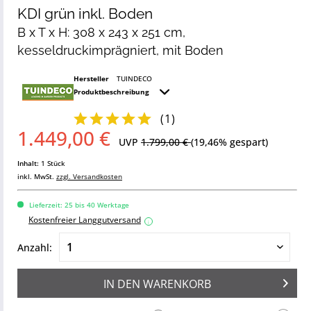
KDI grün inkl. Boden
B x T x H: 308 x 243 x 251 cm,
kesseldruckimprägniert, mit Boden
Hersteller
TUINDECO
Produktbeschreibung
(
1
)
1.449,00 €
UVP
1.799,00 €
(19,46% gespart)
Inhalt:
1 Stück
inkl. MwSt.
zzgl. Versandkosten
Lieferzeit: 25 bis 40 Werktage
Kostenfreier Langgutversand
i
Anzahl:
IN DEN
WARENKORB