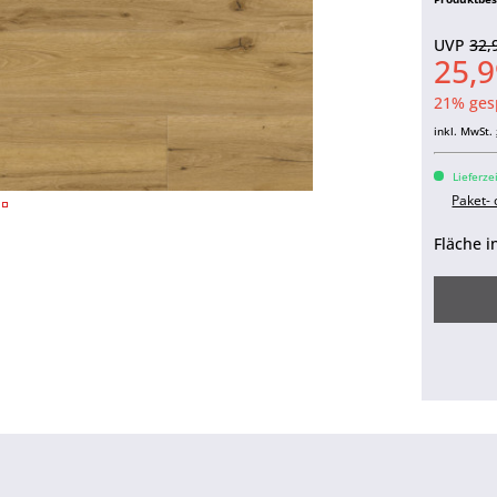
UVP
32,
25,9
21% ges
inkl. MwSt.
Lieferze
Paket-
Fläche i