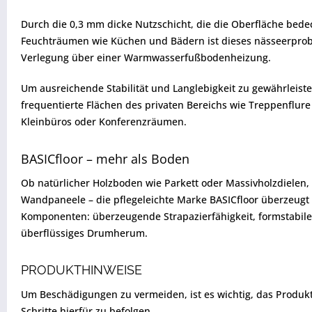
Durch die 0,3 mm dicke Nutzschicht, die die Oberfläche bede
Feuchträumen wie Küchen und Bädern ist dieses nässeerprobte
Verlegung über einer Warmwasserfußbodenheizung.
Um ausreichende Stabilität und Langlebigkeit zu gewährleiste
frequentierte Flächen des privaten Bereichs wie Treppenflur
Kleinbüros oder Konferenzräumen.
BASICfloor – mehr als Boden
Ob natürlicher Holzboden wie Parkett oder Massivholzdielen,
Wandpaneele – die pflegeleichte Marke BASICfloor überzeugt d
Komponenten: überzeugende Strapazierfähigkeit, formstabile H
überflüssiges Drumherum.
PRODUKTHINWEISE
Um Beschädigungen zu vermeiden, ist es wichtig, das Produkt vo
Schritte hierfür zu befolgen.