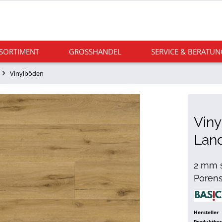
 SORTIMENT
GROSSHANDEL
SERVICE & BERATUN
Vinylböden
Viny
Lan
2 mm s
Porens
Hersteller
Produktbe