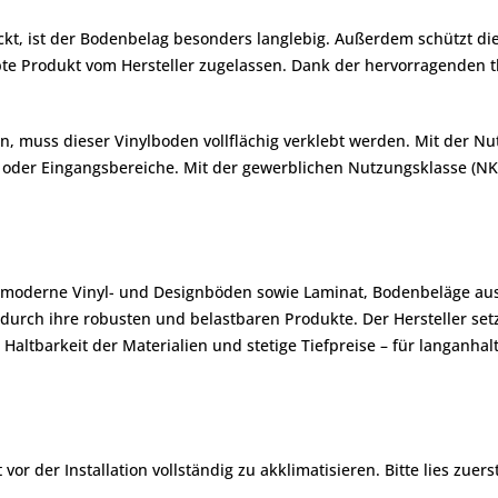
ckt, ist der Bodenbelag besonders langlebig. Außerdem schützt di
 Produkt vom Hersteller zugelassen. Dank der hervorragenden the
n, muss dieser Vinylboden vollflächig verklebt werden. Mit der Nu
e oder Eingangsbereiche. Mit der gewerblichen Nutzungsklasse (NK)
 moderne Vinyl- und Designböden sowie Laminat, Bodenbeläge aus 
urch ihre robusten und belastbaren Produkte. Der Hersteller setzt
altbarkeit der Materialien und stetige Tiefpreise – für langanhal
r der Installation vollständig zu akklimatisieren. Bitte lies zuers