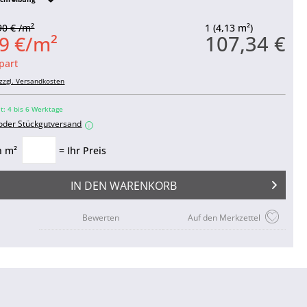
90 € /m²
1 (4,13 m²)
107,34 €
9 €/m²
part
zzgl. Versandkosten
it: 4 bis 6 Werktage
 oder Stückgutversand
i
n m²
= Ihr Preis
IN DEN
WARENKORB
Bewerten
Auf den Merkzettel