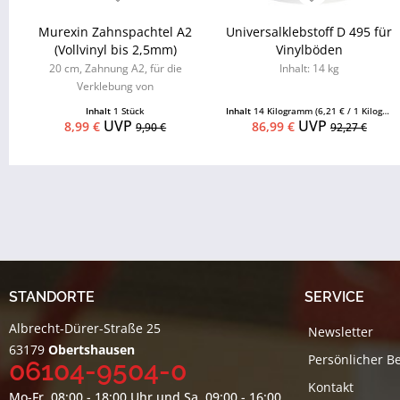
Murexin Zahnspachtel A2
Universalklebstoff D 495 für
(Vollvinyl bis 2,5mm)
Vinylböden
20 cm, Zahnung A2, für die
Inhalt: 14 kg
Verklebung von
Vinyl-/Designboden oder PVC-
Inhalt
1 Stück
Inhalt
14 Kilogramm
(6,21 € / 1 Kilogramm)
Boden
UVP
UVP
8,99 €
86,99 €
9,90 €
92,27 €
STANDORTE
SERVICE
Albrecht-Dürer-Straße 25
Newsletter
63179
Obertshausen
Persönlicher B
06104-9504-0
Kontakt
Mo-Fr, 08:00 - 18:00 Uhr und Sa, 09:00 - 16:00