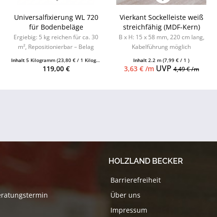
Universalfixierung WL 720
Vierkant Sockelleiste weiß
für Bodenbeläge
streichfähig (MDF-Kern)
Ergiebig: 5 kg reichen für ca. 30
B x H: 15 x 58 mm, 220 cm lang,
m², Repositionierbar – Belag
Kabelführung möglich
austauschbar, Für
Inhalt
5 Kilogramm
(23,80 € / 1 Kilogramm)
Inhalt
2.2 m
(7,99 € / 1 )
CV/PVC/Design,...
UVP
119,00 €
3,63 € /m
4,49 € /m
HOLZLAND BECKER
Barrierefreiheit
eratungstermin
Über uns
Impressum