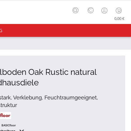
0,00 €
G
lboden Oak Rustic natural
dhausdiele
tark, Verklebung, Feuchtraumgeeignet,
truktur
BASICfloor
schreibung