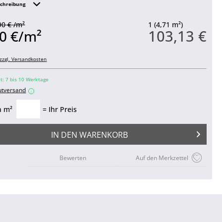
schreibung
90 € /m²
1 (4,71 m²)
103,13 €
0 €/m²
zzgl. Versandkosten
it: 7 bis 10 Werktage
utversand
i
n m²
= Ihr Preis
IN DEN
WARENKORB
Bewerten
Auf den Merkzettel