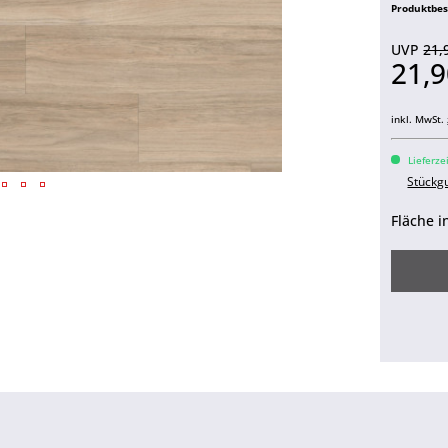
Produktbe
UVP
21,
21,9
inkl. MwSt.
Lieferze
Stückg
Fläche i