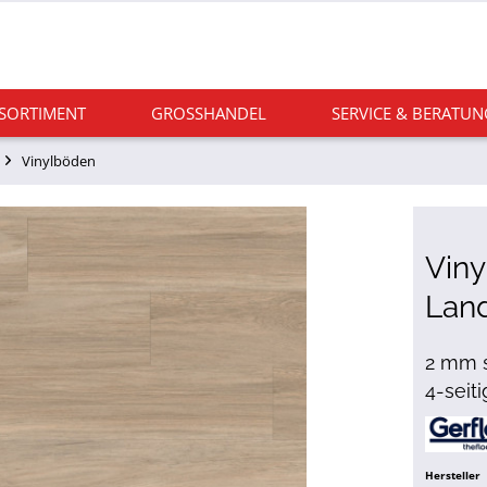
 SORTIMENT
GROSSHANDEL
SERVICE & BERATUN
Vinylböden
Viny
Lan
2 mm s
4-seit
Hersteller