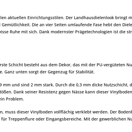
llen aktuellen Einrichtungsstilen. Der Landhausdielenlook bringt m
 Gemütlichkeit. Die an vier Seiten umlaufende Fase hebt den Die
wisse Ruhe mit sich. Dank modernster Prägetechnologien ist die stru
rste Schicht besteht aus dem Dekor, das mit der PU-vergüteten Nu
te. Ganz unten sorgt der Gegenzug für Stabilität.
9 mm und sind 2 mm stark. Durch die 0,3 mm dicke Nutzschicht, d
 Stößen. Dank seiner Resistenz gegen Nässe kann dieser Vinylbode
ein Problem.
n, muss dieser Vinylboden vollflächig verklebt werden. Der Boden
B. für Treppenflure oder Eingangsbereiche. Mit der gewerblichen Nut