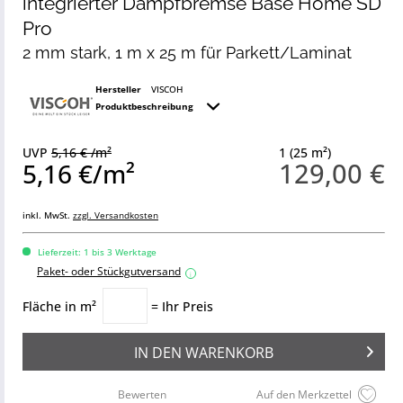
integrierter Dampfbremse Base Home SD
Pro
2 mm stark, 1 m x 25 m für Parkett/Laminat
Hersteller
VISCOH
Produktbeschreibung
UVP
5,16 € /m²
1 (25 m²)
129,00 €
5,16 €/m²
inkl. MwSt.
zzgl. Versandkosten
Lieferzeit: 1 bis 3 Werktage
Paket- oder Stückgutversand
i
Fläche in m²
= Ihr Preis
IN DEN
WARENKORB
Bewerten
Auf den Merkzettel