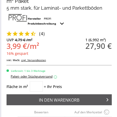
m² Paket
5 mm stark, für Laminat- und Parkettböden
Hersteller
PROFI
Produktbeschreibung
(
4
)
UVP
4,79 € /m²
1 (6,992 m²)
27,90 €
3,99 €/m²
16% gespart
inkl. MwSt.
zzgl. Versandkosten
Lieferzeit: 1 bis 3 Werktage
Paket- oder Stückgutversand
i
Fläche in m²
= Ihr Preis
IN DEN
WARENKORB
Bewerten
Auf den Merkzettel