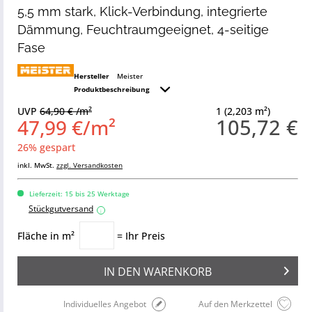
5,5 mm stark, Klick-Verbindung, integrierte
Dämmung, Feuchtraumgeeignet, 4-seitige
Fase
Hersteller
Meister
Produktbeschreibung
UVP
64,90 € /m²
1 (2,203 m²)
105,72 €
47,99 €/m²
26% gespart
inkl. MwSt.
zzgl. Versandkosten
Lieferzeit: 15 bis 25 Werktage
Stückgutversand
i
Fläche in m²
= Ihr Preis
IN DEN
WARENKORB
Individuelles Angebot
Auf den Merkzettel