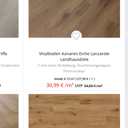
iffa
Vinylboden Kanaren Eiche Lanzarote
Landhausdiele
Strukturiert
2 mm stark, Verklebung, Feuchtraumgeeignet,
Porenstruktur
Inhalt
4.13 m²
(127,99 € / 1 )
30,99 € /m²
UVP
²
34,50 € /m²