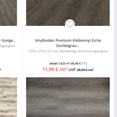
Greige...
Vinylboden Premium Klebevinyl Eiche
Dunkelgrau...
umgeeignet
1530 x 250 x 2,5 mm, Verklebung, feuchtraumgeeignet
Inhalt
3.825 m²
(45,86 € / 1 )
11,99 € /m²
UVP
²
38,90 € /m²