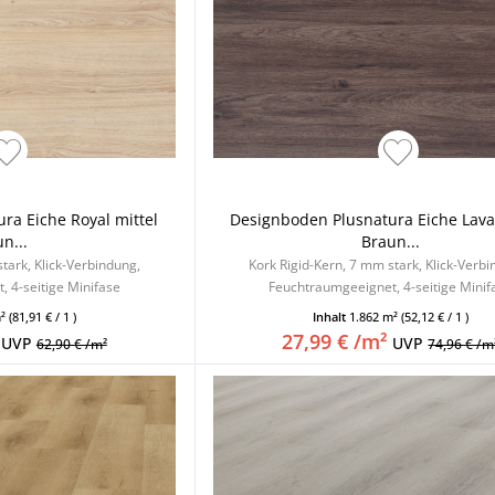
ra Eiche Royal mittel
Designboden Plusnatura Eiche Lava
n...
Braun...
tark, Klick-Verbindung,
Kork Rigid-Kern, 7 mm stark, Klick-Verb
 4-seitige Minifase
Feuchtraumgeeignet, 4-seitige Minif
m²
(81,91 € / 1 )
Inhalt
1.862 m²
(52,12 € / 1 )
27,99 € /m²
UVP
UVP
62,90 € /m²
74,96 € /m