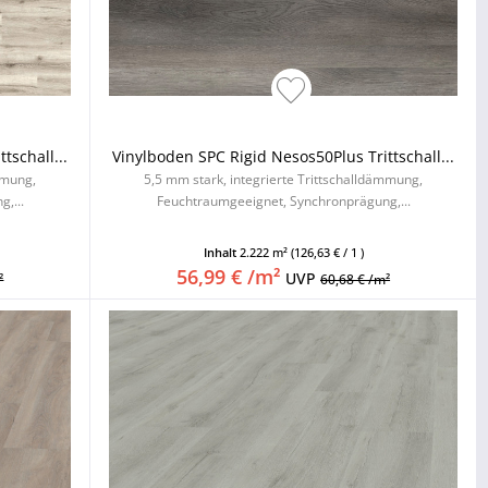
tschall...
Vinylboden SPC Rigid Nesos50Plus Trittschall...
mmung,
5,5 mm stark, integrierte Trittschalldämmung,
,...
Feuchtraumgeeignet, Synchronprägung,...
Inhalt
2.222 m²
(126,63 € / 1 )
56,99 € /m²
UVP
²
60,68 € /m²