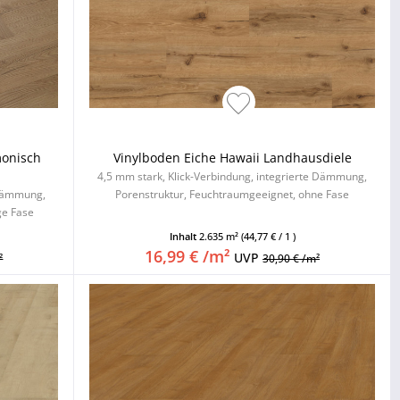
monisch
Vinylboden Eiche Hawaii Landhausdiele
4,5 mm stark, Klick-Verbindung, integrierte Dämmung,
 Dämmung,
Porenstruktur, Feuchtraumgeeignet, ohne Fase
ge Fase
Inhalt
2.635 m²
(44,77 € / 1 )
16,99 € /m²
UVP
²
30,90 € /m²