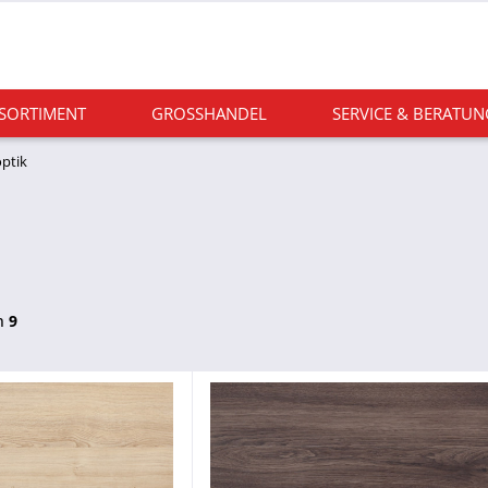
 SORTIMENT
GROSSHANDEL
SERVICE & BERATUN
optik
n
9