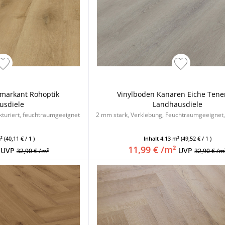
 markant Rohoptik
Vinylboden Kanaren Eiche Tener
usdiele
Landhausdiele
kturiert, feuchtraumgeeignet
2 mm stark, Verklebung, Feuchtraumgeeignet, 
m²
(40,11 € / 1 )
Inhalt
4.13 m²
(49,52 € / 1 )
11,99 € /m²
UVP
UVP
32,90 € /m²
32,90 € /m