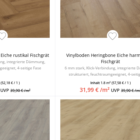
iche rustikal Fischgrät
Vinylboden Heringbone Eiche har
Fischgrät
ung, integrierte Dämmung,
geeignet, 4-seitige Fase
6 mm stark, Klick-Verbindung, integrierte
strukturiert, feuchtraumgeeignet, 4-seiti
²
(52,18 € / 1 )
Inhalt
1.8 m²
(57,58 € / 1 )
31,99 € /m²
UVP
UVP
39,90 € /m²
39,90 € /m