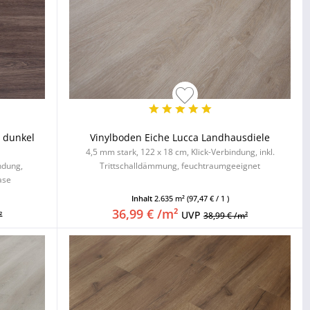
 dunkel
Vinylboden Eiche Lucca Landhausdiele
4,5 mm stark, 122 x 18 cm, Klick-Verbindung, inkl.
indung,
Trittschalldämmung, feuchtraumgeeignet
ase
Inhalt
2.635 m²
(97,47 € / 1 )
36,99 € /m²
UVP
²
38,99 € /m²