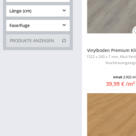
ab 4,0 mm
15 bis 25
Länge (cm)
40 bis 60
Fase/Fuge
von
60,00
bis
220,00
ohne Fase
PRODUKTE ANZEIGEN
4-seitig
Vinylboden Premium Klic
Mikrofuge 4-seitig
1522 x 240 x 7 mm, Klick-Ver
feuchtraumgeeigne
Inhalt
2.922 m
39,99 € /m²