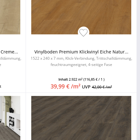
 Creme...
Vinylboden Premium Klickvinyl Eiche Natur...
halldämmung,
1522 x 240 x 7 mm, Klick-Verbindung, Trittschalldämmung,
e
feuchtraumgeeignet, 4-seitige Fase
Inhalt
2.922 m²
(116,85 € / 1 )
39,99 € /m²
UVP
²
42,00 € /m²