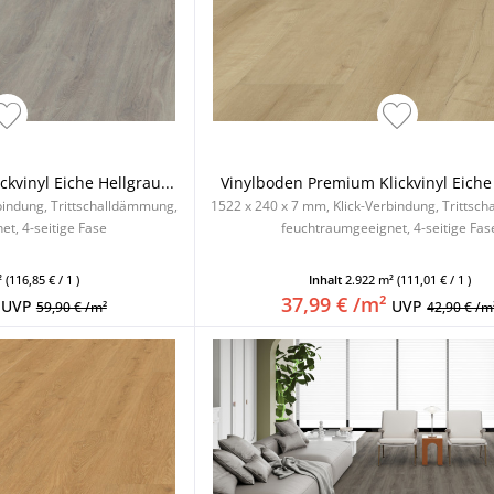
kvinyl Eiche Hellgrau...
Vinylboden Premium Klickvinyl Eiche
bindung, Trittschalldämmung,
1522 x 240 x 7 mm, Klick-Verbindung, Trittsc
t, 4-seitige Fase
feuchtraumgeeignet, 4-seitige Fas
²
(116,85 € / 1 )
Inhalt
2.922 m²
(111,01 € / 1 )
37,99 € /m²
UVP
UVP
59,90 € /m²
42,90 € /m