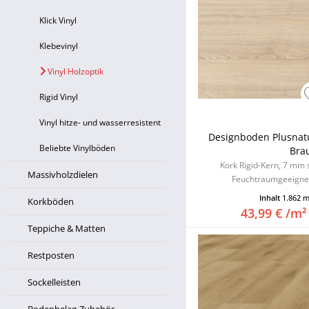
Klick Vinyl
Klebevinyl
Vinyl Holzoptik
Rigid Vinyl
Vinyl hitze- und wasserresistent
Designboden Plusnatu
Beliebte Vinylböden
Brau
Kork Rigid-Kern, 7 mm s
Massivholzdielen
Feuchtraumgeeignet,
Inhalt
1.862 
Korkböden
43,99 € /m²
Teppiche & Matten
Restposten
Sockelleisten