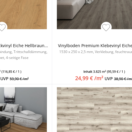
vinyl Eiche Hellbraun...
Vinylboden Premium Klebevinyl Eiche 
bindung, Trittschalldämmung,
1530 x 250 x 2,5 mm, Verklebung, feuchtra
t, 4-seitige Fase
²
(116,85 € / 1 )
Inhalt
3.825 m²
(95,59 € / 1 )
24,99 € /m²
UVP
UVP
59,90 € /m²
38,90 € /m