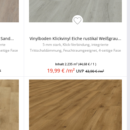
 Sand...
Vinylboden Klickvinyl Eiche rustikal Weißgrau...
erte
5 mm stark, Klick-Verbindung, integrierte
eitige Fase
Trittschaldämmung, Feuchtraumgeeignet, 4-seitige Fase
Inhalt
2.235 m²
(44,68 € / 1 )
19,99 € /m²
UVP
²
43,90 € /m²