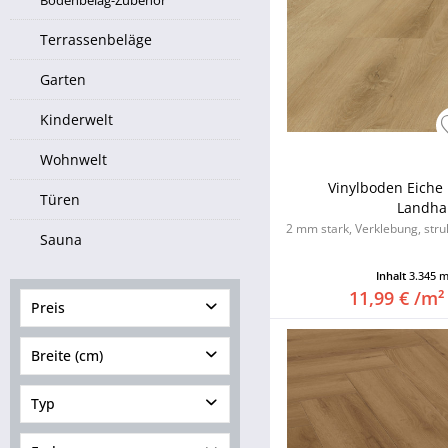
Bodenbelag-Zubehör
Terrassenbeläge
Garten
Kinderwelt
Wohnwelt
Vinylboden Eiche
Türen
Landha
2 mm stark, Verklebung, stru
Sauna
Inhalt
3.345 
11,99 € /m²
Preis
Breite (cm)
von
26,74 €
bis
186,09 €
Typ
von
12,00
bis
45,00