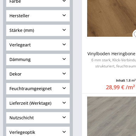
Designboden
Farbe
Kork in Holzoptik
Hersteller
Landhausdiele
Vinyl
Stärke (mm)
< 3.00
Verlegeart
3.00 - 3.99
Vinylboden Heringbone E
Dämmung
4.00 - 4.99
6 mm stark, Klick-Verbind
strukturiert, feuchtraum
5.00 - 5.99
Dämmung integriert
Dekor
6.00 - 8.99
Inhalt
1.8 m
Dämmung nicht integriert
>= 9.00
28,99 € /m²
Feuchtraumgeeignet
Lieferzeit (Werktage)
4 bis 6
Nutzschicht
7 bis 10
bis 2,9 mm
Verlegeoptik
10 bis 15