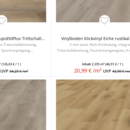
pid50Plus Trittschall...
Vinylboden Klickvinyl Eiche rustikal
rte Trittschalldämmung,
5 mm stark, Klick-Verbindung, integri
 Synchronprägung,...
Trittschaldämmung, Feuchtraumgeeignet, 4-s
²
(126,63 € / 1 )
Inhalt
2.235 m²
(46,91 € / 1 )
20,99 € /m²
UVP
UVP
64,25 € /m²
43,90 € /m