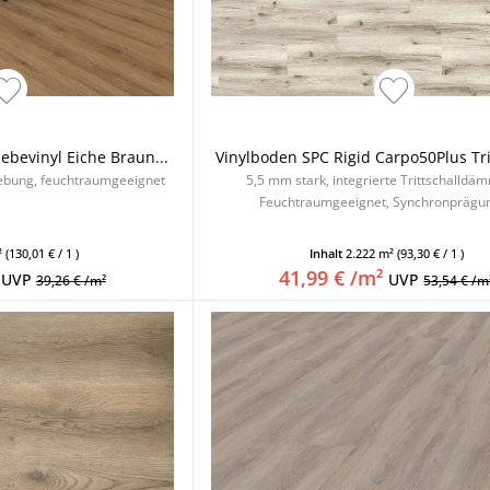
bevinyl Eiche Braun...
Vinylboden SPC Rigid Carpo50Plus Trit
lebung, feuchtraumgeeignet
5,5 mm stark, integrierte Trittschalldä
Feuchtraumgeeignet, Synchronprägung
²
(130,01 € / 1 )
Inhalt
2.222 m²
(93,30 € / 1 )
41,99 € /m²
UVP
UVP
39,26 € /m²
53,54 € /m