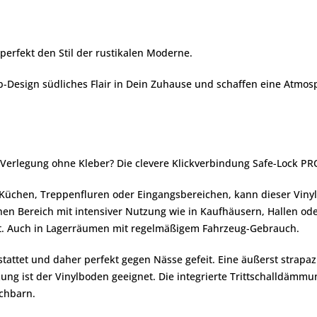
perfekt den Stil der rustikalen Moderne.
-Design südliches Flair in Dein Zuhause und schaffen eine Atmosp
erlegung ohne Kleber? Die clevere Klickverbindung Safe-Lock PR
n Küchen, Treppenfluren oder Eingangsbereichen, kann dieser Viny
hen Bereich mit intensiver Nutzung wie in Kaufhäusern, Hallen od
et. Auch in Lagerräumen mit regelmäßigem Fahrzeug-Gebrauch.
stattet und daher perfekt gegen Nässe gefeit. Eine äußerst strapazi
g ist der Vinylboden geeignet. Die integrierte Trittschalldämmun
chbarn.