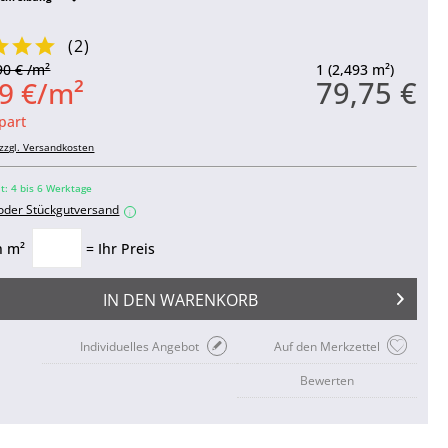
(
2
)
90 € /m²
1 (2,493 m²)
79,75 €
9 €/m²
part
zzgl. Versandkosten
it: 4 bis 6 Werktage
 oder Stückgutversand
i
n m²
= Ihr Preis
IN DEN
WARENKORB
Individuelles Angebot
Auf den Merkzettel
Bewerten