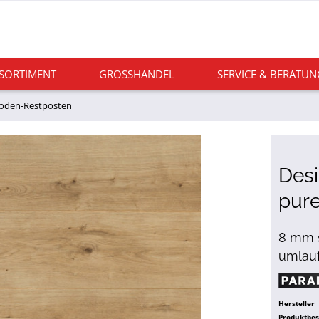
 SORTIMENT
GROSSHANDEL
SERVICE & BERATUN
boden-Restposten
Des
pure
8 mm s
umlauf
Hersteller
Produktbe