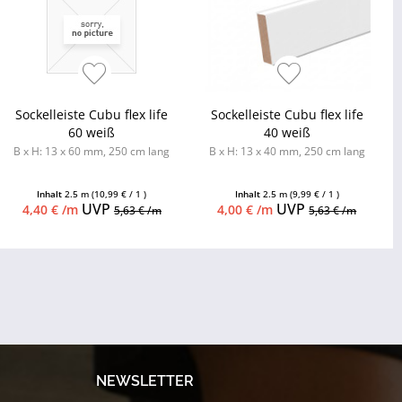
Sockelleiste Cubu flex life
Sockelleiste Cubu flex life
60 weiß
40 weiß
B x H: 13 x 60 mm, 250 cm lang
B x H: 13 x 40 mm, 250 cm lang
Inhalt
2.5 m
(10,99 € / 1 )
Inhalt
2.5 m
(9,99 € / 1 )
UVP
UVP
4,40 € /m
4,00 € /m
5,63 € /m
5,63 € /m
NEWSLETTER