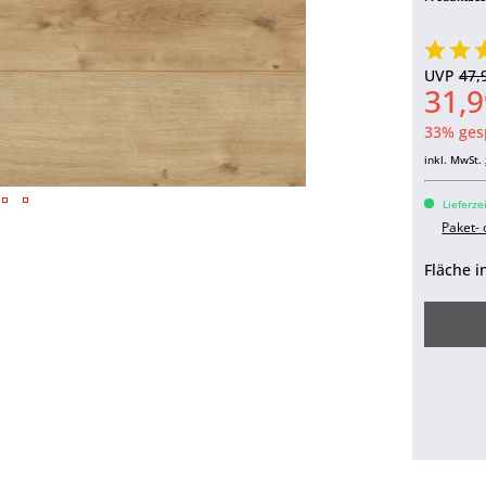
UVP
47,
31,9
33% ges
inkl. MwSt.
Lieferze
Paket-
Fläche i