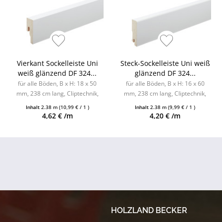
Vierkant Sockelleiste Uni
Steck-Sockelleiste Uni weiß
weiß glänzend DF 324...
glänzend DF 324...
für alle Böden, B x H: 18 x 50
für alle Böden, B x H: 16 x 60
mm, 238 cm lang, Cliptechnik,
mm, 238 cm lang, Cliptechnik,
Leistenclips als Zubehör
Leistenclips als Zubehör
Inhalt
2.38 m
(10,99 € / 1 )
Inhalt
2.38 m
(9,99 € / 1 )
erhältlich
erhältlich
4,62 € /m
4,20 € /m
HOLZLAND BECKER