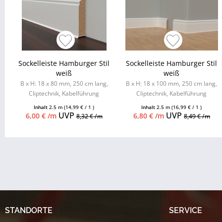
Sockelleiste Hamburger Stil
Sockelleiste Hamburger Stil
weiß
weiß
B x H: 18 x 80 mm, 250 cm lang,
B x H: 18 x 100 mm, 250 cm lang,
Cliptechnik, Kabelführung
Cliptechnik, Kabelführung
möglich, Leistenclips als
möglich, Leistenclips als
Inhalt
2.5 m
(14,99 € / 1 )
Inhalt
2.5 m
(16,99 € / 1 )
Zubehör...
Zubehör...
UVP
UVP
6,00 € /m
6,80 € /m
8,32 € /m
8,49 € /m
STANDORTE
SERVICE