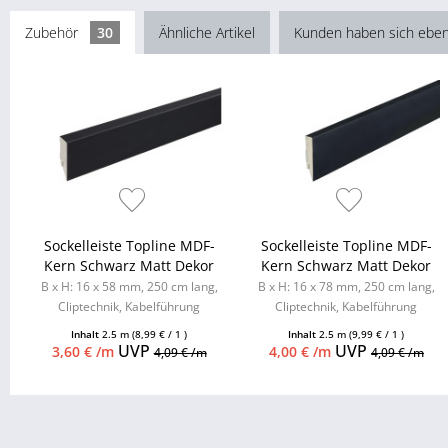
Zubehör
30
Ähnliche Artikel
Kunden haben sich eben
Sockelleiste Topline MDF-
Sockelleiste Topline MDF-
Kern Schwarz Matt Dekor
Kern Schwarz Matt Dekor
B x H: 16 x 58 mm, 250 cm lang,
B x H: 16 x 78 mm, 250 cm lang,
Cliptechnik, Kabelführung
Cliptechnik, Kabelführung
möglich, Leistenclips als
möglich, Leistenclips als
Inhalt
2.5 m
(8,99 € / 1 )
Inhalt
2.5 m
(9,99 € / 1 )
Zubehör...
Zubehör...
UVP
UVP
3,60 € /m
4,00 € /m
4,09 € /m
4,09 € /m