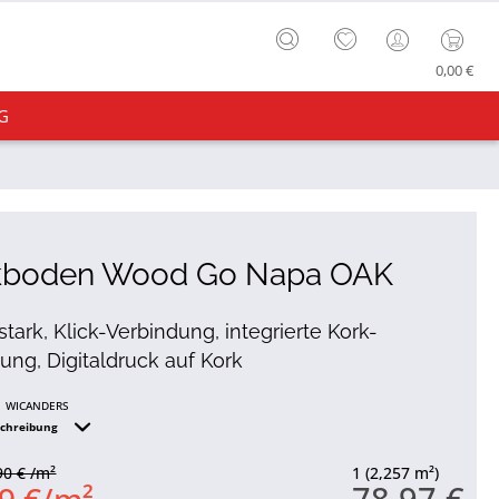
0,00 €
G
kboden Wood Go Napa OAK
tark, Klick-Verbindung, integrierte Kork-
g, Digitaldruck auf Kork
WICANDERS
schreibung
90 € /m²
1 (2,257 m²)
78,97 €