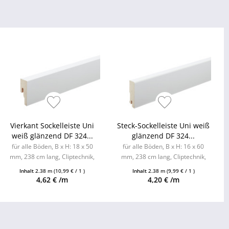
Vierkant Sockelleiste Uni
Steck-Sockelleiste Uni weiß
weiß glänzend DF 324...
glänzend DF 324...
für alle Böden, B x H: 18 x 50
für alle Böden, B x H: 16 x 60
mm, 238 cm lang, Cliptechnik,
mm, 238 cm lang, Cliptechnik,
Leistenclips als Zubehör
Leistenclips als Zubehör
Inhalt
2.38 m
(10,99 € / 1 )
Inhalt
2.38 m
(9,99 € / 1 )
erhältlich
erhältlich
4,62 € /m
4,20 € /m