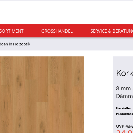
 SORTIMENT
GROSSHANDEL
SERVICE & BERATUN
den in Holzoptik
Kor
8 mm s
Dämmun
Hersteller
Produktbe
UVP
43,