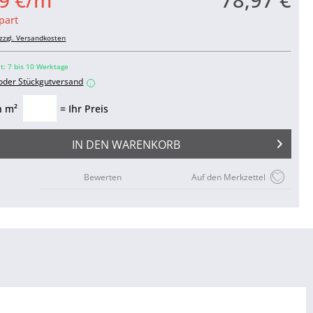
9 €/m²
part
zzgl. Versandkosten
it: 7 bis 10 Werktage
 oder Stückgutversand
i
n m²
= Ihr Preis
IN DEN
WARENKORB
Bewerten
Auf den Merkzettel