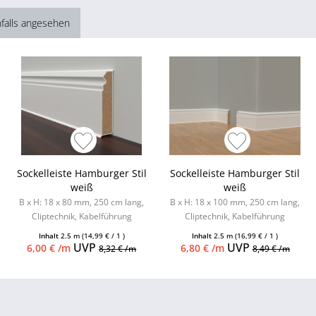
falls angesehen
Sockelleiste Hamburger Stil
Sockelleiste Hamburger Stil
weiß
weiß
B x H: 18 x 80 mm, 250 cm lang,
B x H: 18 x 100 mm, 250 cm lang,
Cliptechnik, Kabelführung
Cliptechnik, Kabelführung
möglich, Leistenclips als
möglich, Leistenclips als
Inhalt
2.5 m
(14,99 € / 1 )
Inhalt
2.5 m
(16,99 € / 1 )
Zubehör...
Zubehör...
UVP
UVP
6,00 € /m
6,80 € /m
8,32 € /m
8,49 € /m