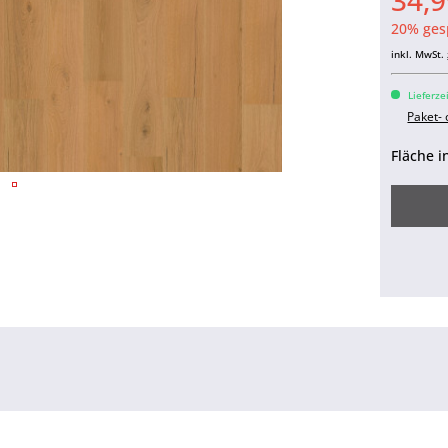
34,9
20% ges
inkl. MwSt.
Lieferze
Paket-
Fläche i