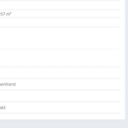
,257 m²
menhorst
akt