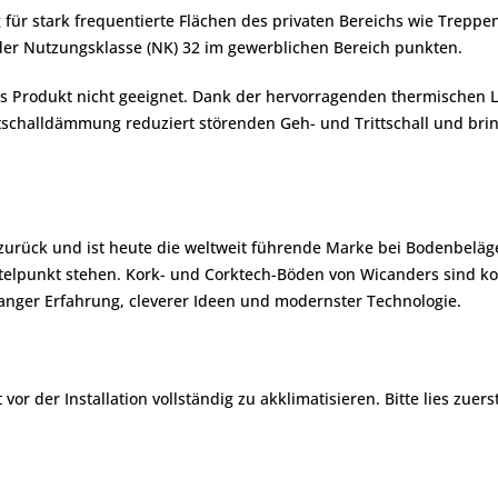
 für stark frequentierte Flächen des privaten Bereichs wie Trepp
der Nutzungsklasse (NK) 32 im gewerblichen Bereich punkten.
s Produkt nicht geeignet. Dank der hervorragenden thermischen Le
challdämmung reduziert störenden Geh- und Trittschall und bringt 
 zurück und ist heute die weltweit führende Marke bei Bodenbeläg
lpunkt stehen. Kork- und Corktech-Böden von Wicanders sind komf
nger Erfahrung, cleverer Ideen und modernster Technologie.
r der Installation vollständig zu akklimatisieren. Bitte lies zuers