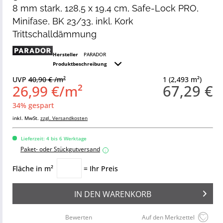
8 mm stark, 128,5 x 19,4 cm, Safe-Lock PRO,
Minifase, BK 23/33, inkl. Kork
Trittschalldämmung
Hersteller
PARADOR
Produktbeschreibung
UVP
40,90 € /m²
1 (2,493 m²)
67,29 €
26,99 €/m²
34% gespart
inkl. MwSt.
zzgl. Versandkosten
Lieferzeit: 4 bis 6 Werktage
Paket- oder Stückgutversand
i
Fläche in m²
= Ihr Preis
IN DEN
WARENKORB
Bewerten
Auf den Merkzettel