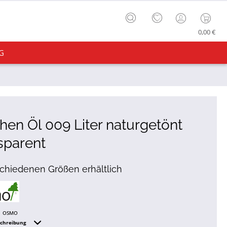
0,00 €
G
hen Öl 009 Liter naturgetönt
sparent
schiedenen Größen erhältlich
OSMO
schreibung