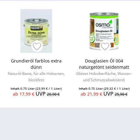
Grundieröl farblos extra
Douglasien Öl 004
dünn
naturgetönt seidenmatt
Naturöl-Basis, für alle Holzarten,
Glättet Holzoberfläche, Wasser-
blockfest
und Schmutzabweisend,
seidenmatt
Inhalt
0.75 Liter
(23,99 € / 1 Liter)
Inhalt
0.75 Liter
(29,32 € / 1 Liter)
UVP
UVP
ab 17,99 €
ab 21,99 €
20,90 €
25,90 €