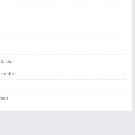
o. KG
arendorf
takt