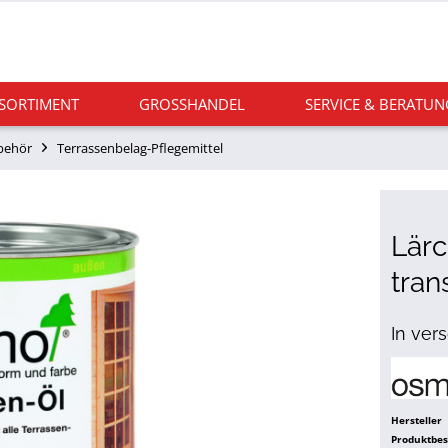
 SORTIMENT
GROSSHANDEL
SERVICE & BERATUN
behör
Terrassenbelag-Pflegemittel
Lärc
tran
In ver
Hersteller
Produktbe