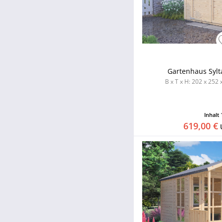
Gartenhaus Sylt
B x T x H: 202 x 252 
Inhalt
619,00 €