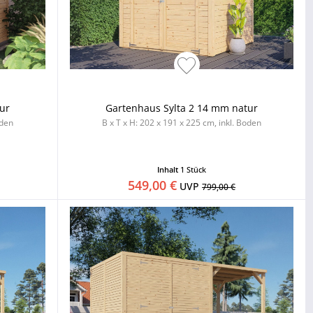
ur
Gartenhaus Sylta 2 14 mm natur
oden
B x T x H: 202 x 191 x 225 cm, inkl. Boden
Inhalt
1 Stück
549,00 €
UVP
799,00 €