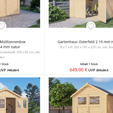
 Mülltonnenbox
Gartenhaus Osterfeld 2 19 mm 
14 mm natur
B x T x H: 202 x 191 x 225 cm, inkl. B
 Sockelmaß: 200 x 82 cm, inkl.
den
1 Stück
Inhalt
1 Stück
649,00 €
UVP
UVP
749,00 €
899,00 €