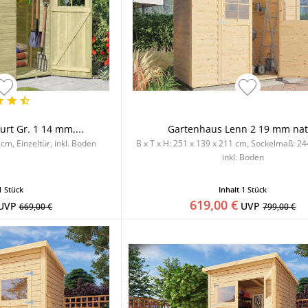
rt Gr. 1 14 mm,...
Gartenhaus Lenn 2 19 mm nat
 cm, Einzeltür, inkl. Boden
B x T x H: 251 x 139 x 211 cm, Sockelmaß: 24
inkl. Boden
1 Stück
Inhalt
1 Stück
619,00 €
UVP
UVP
669,00 €
799,00 €