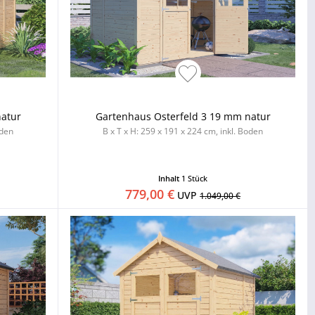
natur
Gartenhaus Osterfeld 3 19 mm natur
oden
B x T x H: 259 x 191 x 224 cm, inkl. Boden
Inhalt
1 Stück
779,00 €
UVP
1.049,00 €