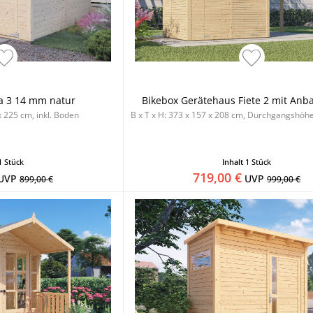
a 3 14 mm natur
Bikebox Gerätehaus Fiete 2 mit Anba
x 225 cm, inkl. Boden
B x T x H: 373 x 157 x 208 cm, Durchgangshöh
1 Stück
Inhalt
1 Stück
719,00 €
UVP
UVP
899,00 €
999,00 €