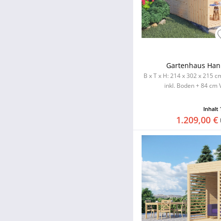
Gartenhaus Han
B x T x H: 214 x 302 x 215 
inkl. Boden + 84 cm
Inhalt
1.209,00 €