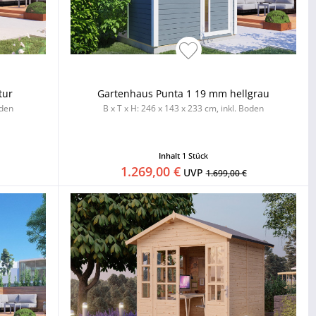
tur
Gartenhaus Punta 1 19 mm hellgrau
oden
B x T x H: 246 x 143 x 233 cm, inkl. Boden
Inhalt
1 Stück
1.269,00 €
UVP
1.699,00 €