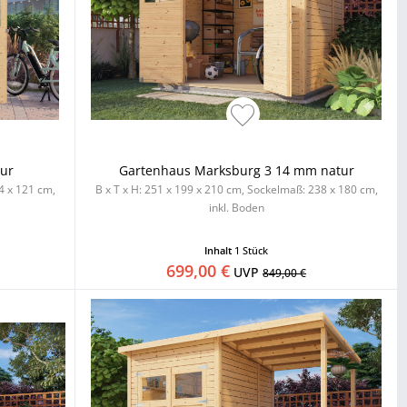
ur
Gartenhaus Marksburg 3 14 mm natur
4 x 121 cm,
B x T x H: 251 x 199 x 210 cm, Sockelmaß: 238 x 180 cm,
inkl. Boden
Inhalt
1 Stück
699,00 €
UVP
849,00 €