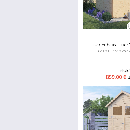
lackiert / lasiert
lasiert
unbehandelt
Gartenhaus Osterf
B x T x H: 258 x 252 
Inhalt
859,00 €
U