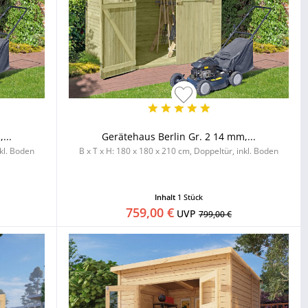
...
Gerätehaus Berlin Gr. 2 14 mm,...
nkl. Boden
B x T x H: 180 x 180 x 210 cm, Doppeltür, inkl. Boden
Inhalt
1 Stück
759,00 €
UVP
799,00 €