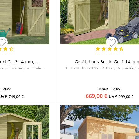
rt Gr. 2 14 mm,...
Gerätehaus Berlin Gr. 1 14 mm,
 cm, Einzeltür, inkl. Boden
B x T x H: 180 x 145 x 210 cm, Doppeltür, i
1 Stück
Inhalt
1 Stück
669,00 €
UVP
UVP
749,00 €
999,00 €