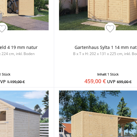
eld 4 19 mm natur
Gartenhaus Sylta 1 14 mm nat
x 224 cm, inkl. Boden
B x T x H: 202 x 131 x 225 cm, inkl. B
1 Stück
Inhalt
1 Stück
459,00 €
VP
UVP
1.199,00 €
699,00 €