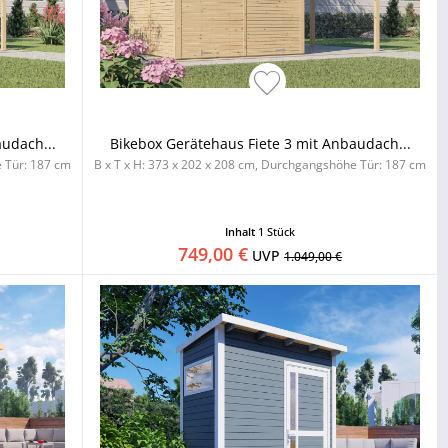
udach...
Bikebox Gerätehaus Fiete 3 mit Anbaudach...
e Tür: 187 cm
B x T x H: 373 x 202 x 208 cm, Durchgangshöhe Tür: 187 cm
Inhalt
1 Stück
749,00 €
UVP
1.049,00 €