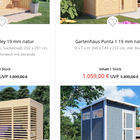
ley 19 mm natur
Gartenhaus Punta 1 19 mm na
cm, Sockelmaß: 202 x 291 cm,
B x T x H: 246 x 143 x 233 cm, inkl. B
 Vordach mit Veranda
1 Stück
Inhalt
1 Stück
1.059,00 €
UVP
UVP
1.599,00 €
1.399,00 €