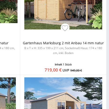
natur
Gartenhaus Marksburg 2 mit Anbau 14 mm natur
4 x 180 cm,
B x T x H: 335 x 199 x 211 cm, Sockelmaß Haus: 174 x 180
cm, inkl. Boden
Inhalt
1 Stück
719,00 €
UVP
949,00 €