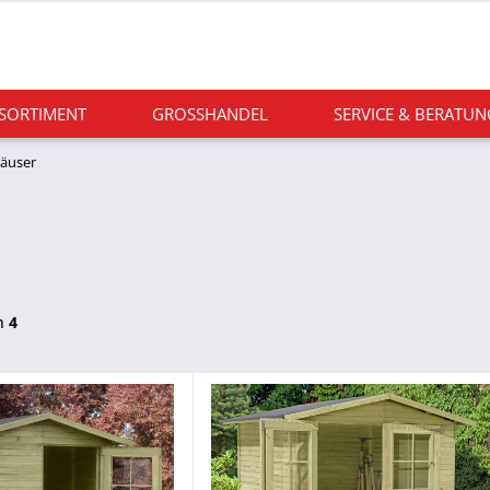
 SORTIMENT
GROSSHANDEL
SERVICE & BERATUN
häuser
n
4