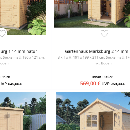
urg 1 14 mm natur
Gartenhaus Marksburg 2 14 mm 
cm, Sockelmaß: 180 x 121 cm,
B x T x H: 191 x 199 x 211 cm, Sockelmaß: 17
 Boden
inkl. Boden
1 Stück
Inhalt
1 Stück
569,00 €
UVP
UVP
649,00 €
759,00 €