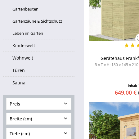
Gartenbauten
Gartenzäune & Sichtschutz
Leben im Garten
Kinderwelt
Wohnwelt
Gerätehaus Frankfu
B x T x H: 180 x 145 x 210
Türen
Sauna
Inhalt
649,00 €
Preis
Breite (cm)
von
459,00 €
bis
5359,00
€
Tiefe (cm)
von
123,00
bis
796,00