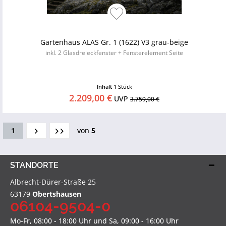
Gartenhaus ALAS Gr. 1 (1622) V3 grau-beige
inkl. 2 Glasdreieckfenster + Fensterelement Seite
Inhalt
1 Stück
2.209,00 €
UVP
3.759,00 €
1
von
5
STANDORTE
Albrecht-Dürer-Straße 25
63179
Obertshausen
06104-9504-0
Mo-Fr, 08:00 - 18:00 Uhr und Sa, 09:00 - 16:00 Uhr