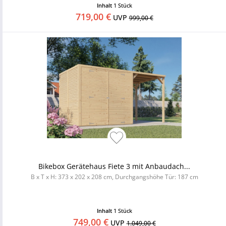
Inhalt
1 Stück
719,00 €
UVP
999,00 €
Bikebox Gerätehaus Fiete 3 mit Anbaudach...
B x T x H: 373 x 202 x 208 cm, Durchgangshöhe Tür: 187 cm
Inhalt
1 Stück
749,00 €
UVP
1.049,00 €