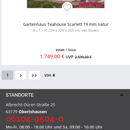
Gartenhaus Teahouse Scarlett 19 mm natur
B x T x H: 234 x 226 x 266 cm, inkl. Boden
Inhalt
1 Stück
1.749,00 €
UVP
2.599,00 €
1
von
4
STANDORTE
Albrecht-Dürer-Straße 25
63179
Obertshausen
06104-9504-0
Mo-Fr, 08:00 - 18:00 Uhr und Sa, 09:00 - 16:00 Uhr