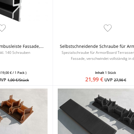
mbusleiste Fassade,...
Selbstschneidende Schraube für Ar
inkl. 140 Schrauben
Spezialschraube für ArmorBoard Terrassen
Fassade, verschwindet vollständig in d
119,00 € / 1 Pack )
Inhalt
1 Stück
21,99 €
UVP
UVP
1,00 €/Stück
27,90 €