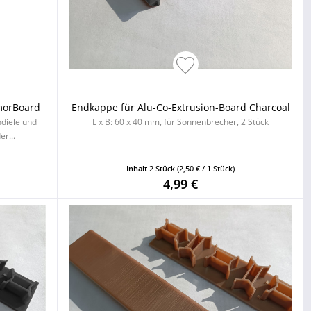
morBoard
Endkappe für Alu-Co-Extrusion-Board Charcoal
diele und
L x B: 60 x 40 mm, für Sonnenbrecher, 2 Stück
er...
Inhalt
2 Stück
(2,50 € / 1 Stück)
4,99 €