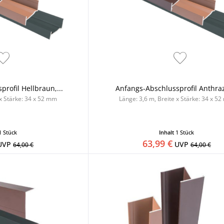
rofil Hellbraun,...
Anfangs-Abschlussprofil Anthrazi
 x Stärke: 34 x 52 mm
Länge: 3,6 m, Breite x Stärke: 34 x 5
1 Stück
Inhalt
1 Stück
63,99 €
UVP
UVP
64,00 €
64,00 €