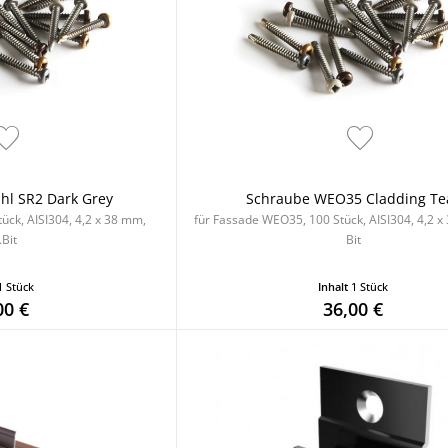
hl SR2 Dark Grey
Schraube WEO35 Cladding Te
ück, AISI304, 4,2 x 38 mm,
für Fassade WEO35, 100 Stück, AISI304, 4,2 x 
.Bit
Bit
1 Stück
Inhalt
1 Stück
00 €
36,00 €