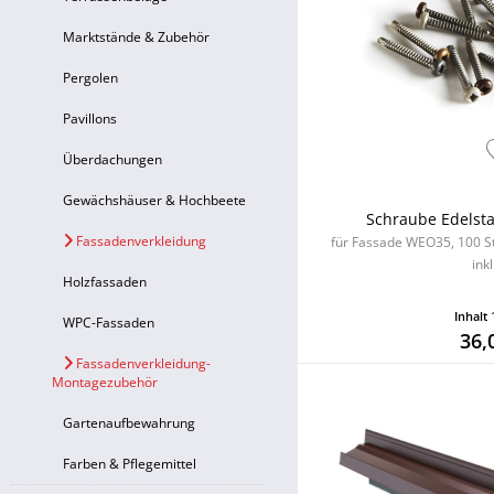
Marktstände & Zubehör
Pergolen
Pavillons
Überdachungen
Gewächshäuser & Hochbeete
Schraube Edelsta
Fassadenverkleidung
für Fassade WEO35, 100 St
inkl
Holzfassaden
Inhalt
WPC-Fassaden
36,
Fassadenverkleidung-
Montagezubehör
Gartenaufbewahrung
Farben & Pflegemittel