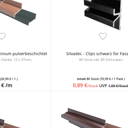
minium pulverbeschichtet
Silvadec - Clips schwarz für Fas
x Stärke: 12 x 37mm,
80 Stück inkl. 80 Schrauben
m
(26,99 € / 1 )
Inhalt
80 Stück
(70,99 € / 1 Pack )
 € /m
0,89 €
UVP
/Stück
1,00 €/Stüc