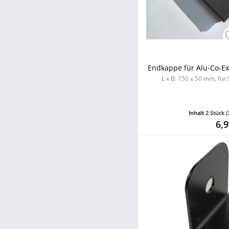
Endkappe für Alu-Co-Ex
L x B: 150 x 50 mm, für
Inhalt
2 Stück
(
6,9