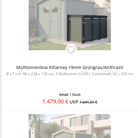
Mülltonnenbox Killarney 19mm Grüngrau/Anthrazit
B x T x H: 96 x 234 x 130 cm, 3 Mülltonnen à 240 l, Sockelmaß: 92 x 230 cm
Inhalt
1 Stück
1.479,00 €
UVP
1.641,01 €