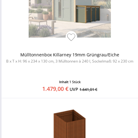
Mülltonnenbox Killarney 19mm Grüngrau/Eiche
B x T x H: 96 x 234 x 130 cm, 3 Mülltonnen à 240 l, Sockelmaß: 92 x 230 cm
Inhalt
1 Stück
1.479,00 €
UVP
1.641,01 €