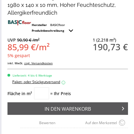
1980 x 140 x 10 mm, Hoher Feuchteschutz,
Allergikerfreundlich
Hersteller
BASICfloor
Produktbeschreibung
UVP
90,90 € /m²
1 (2,218 m²)
190,73 €
85,99 €/m²
5% gespart
inkl. MwSt.
zzgl. Versandkosten
Lieferzeit: 4 bis 6 Werktage
Paket- oder Stückgutversand
i
Fläche in m²
= Ihr Preis
IN DEN
WARENKORB
Bewerten
Auf den Merkzettel