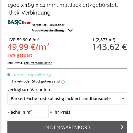
1900 x 189 x 14 mm, mattlackiert/gebürstet,
Klick-Verbindung
Hersteller
BASICfloor
Produktbeschreibung
UVP
59,90 € /m²
1 (2,873 m²)
143,62 €
49,99 €/m²
16% gespart
inkl. MwSt.
zzgl. Versandkosten
Lieferzeit: 4 bis 6 Werktage
Paket- oder Stückgutversand
i
verfügbare Varianten:
Fläche in m²
= Ihr Preis
IN DEN
WARENKORB