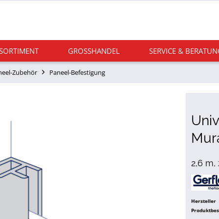
 SORTIMENT
GROSSHANDEL
SERVICE & BERATUN
neel-Zubehör
Paneel-Befestigung
Univ
Mur
2,6 m,
Hersteller
Produktbe