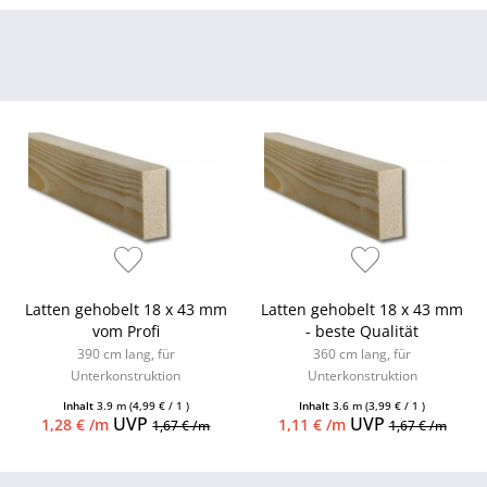
Latten gehobelt 18 x 43 mm
Latten gehobelt 18 x 43 mm
vom Profi
- beste Qualität
390 cm lang, für
360 cm lang, für
Unterkonstruktion
Unterkonstruktion
Inhalt
3.9 m
(4,99 € / 1 )
Inhalt
3.6 m
(3,99 € / 1 )
UVP
UVP
1,28 € /m
1,11 € /m
1,67 € /m
1,67 € /m