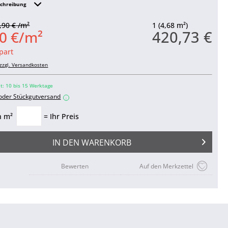
schreibung
,90 € /m²
1 (4,68 m²)
420,73 €
0 €/m²
part
zzgl. Versandkosten
it: 10 bis 15 Werktage
 oder Stückgutversand
i
n m²
= Ihr Preis
IN DEN
WARENKORB
Bewerten
Auf den Merkzettel