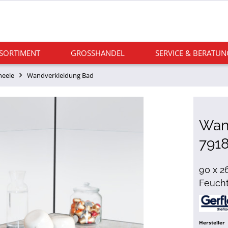
 SORTIMENT
GROSSHANDEL
SERVICE & BERATUN
neele
Wandverkleidung Bad
Wan
7918
90 x 2
Feuch
Hersteller