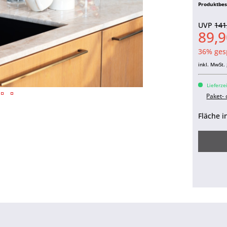
Produktbe
UVP
141
89,9
36% ges
inkl. MwSt.
Lieferze
Paket-
Fläche i