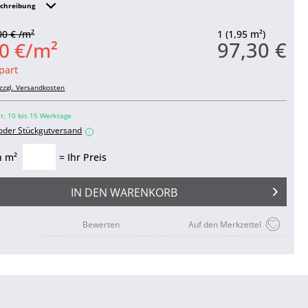
schreibung
00 € /m²
1 (1,95 m²)
97,30 €
0 €/m²
part
zzgl. Versandkosten
it: 10 bis 15 Werktage
 oder Stückgutversand
i
n m²
= Ihr Preis
IN DEN
WARENKORB
Bewerten
Auf den Merkzettel