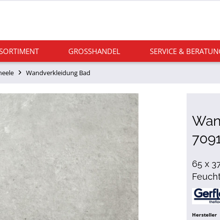
 SORTIMENT
GROSSHANDEL
SERVICE & BERATUN
neele
Wandverkleidung Bad
Wan
7091
65 x 3
Feuch
Hersteller