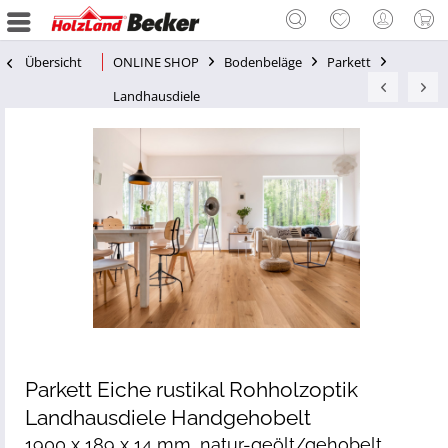
Übersicht
ONLINE SHOP
Bodenbeläge
Parkett
Landhausdiele
Parkett Eiche rustikal Rohholzoptik
Landhausdiele Handgehobelt
1900 x 189 x 14 mm, natur-geölt/gehobelt,