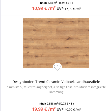
Inhalt
4.18 m²
(45,94 € / 1 )
10,99 € /m²
UVP
17,90 € /m²
Designboden Trend Ceramin Vidbaek Landhausdiele
5 mm stark, feuchtraumgeeignet, 4-seitige Fase, strukturiert, integrierte
Dämmung
Inhalt
2.538 m²
(50,73 € / 1 )
19,99 € /m²
UVP
40,90 € /m²