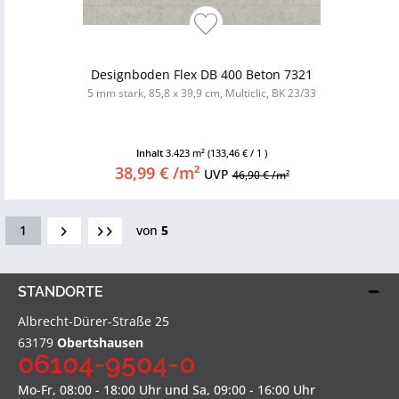
Designboden Flex DB 400 Beton 7321
5 mm stark, 85,8 x 39,9 cm, Multiclic, BK 23/33
Inhalt
3.423 m²
(133,46 € / 1 )
38,99 € /m²
UVP
46,90 € /m²
1
von
5
STANDORTE
Albrecht-Dürer-Straße 25
63179
Obertshausen
06104-9504-0
Mo-Fr, 08:00 - 18:00 Uhr und Sa, 09:00 - 16:00 Uhr