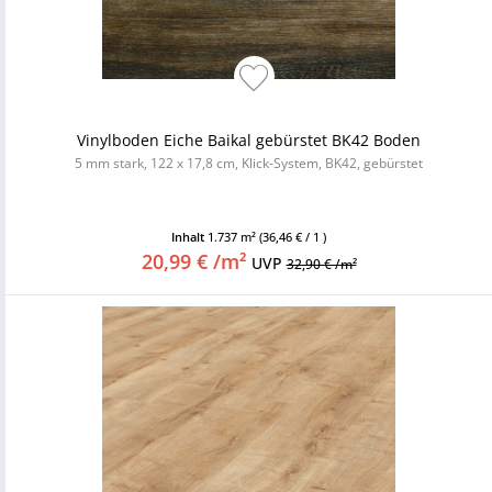
Vinylboden Eiche Baikal gebürstet BK42 Boden
5 mm stark, 122 x 17,8 cm, Klick-System, BK42, gebürstet
Inhalt
1.737 m²
(36,46 € / 1 )
20,99 € /m²
UVP
32,90 € /m²