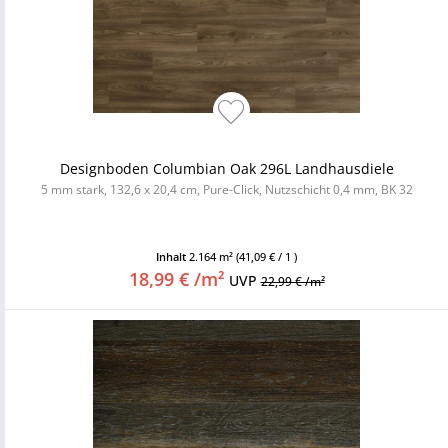
Designboden Columbian Oak 296L Landhausdiele
5 mm stark, 132,6 x 20,4 cm, Pure-Click, Nutzschicht 0,4 mm, BK 32
Inhalt
2.164 m²
(41,09 € / 1 )
18,99 € /m²
UVP
22,99 € /m²