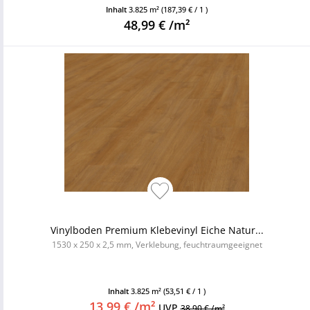
Inhalt
3.825 m²
(187,39 € / 1 )
48,99 € /m²
Vinylboden Premium Klebevinyl Eiche Natur...
1530 x 250 x 2,5 mm, Verklebung, feuchtraumgeeignet
Inhalt
3.825 m²
(53,51 € / 1 )
13,99 € /m²
UVP
38,90 € /m²