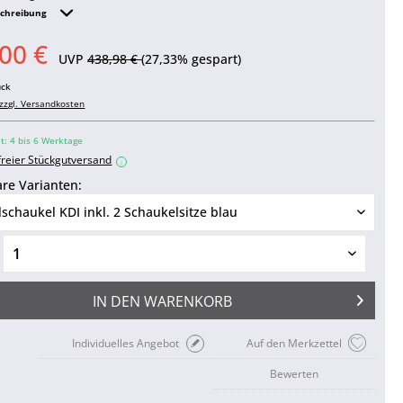
schreibung
00 €
UVP
438,98 €
(27,33% gespart)
ück
zzgl. Versandkosten
it: 4 bis 6 Werktage
freier Stückgutversand
i
re Varianten:
IN DEN
WARENKORB
Individuelles Angebot
Auf den Merkzettel
Bewerten