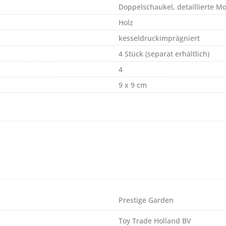
Doppelschaukel, detaillierte M
Holz
kesseldruckimprägniert
4 Stück (separat erhältlich)
4
9 x 9 cm
Prestige Garden
Toy Trade Holland BV