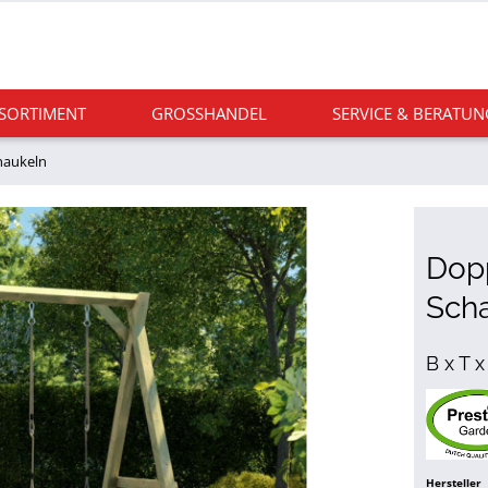
 SORTIMENT
GROSSHANDEL
SERVICE & BERATUN
haukeln
Dopp
Scha
B x T x
Hersteller