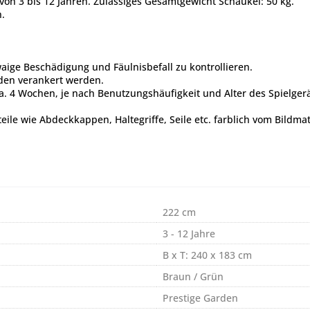
 von 3 bis 12 Jahren. Zulässiges Gesamtgewicht Schaukel: 50 kg.
.
aige Beschädigung und Fäulnisbefall zu kontrollieren.
oden verankert werden.
4 Wochen, je nach Benutzungshäufigkeit und Alter des Spielgeräte
le wie Abdeckkappen, Haltegriffe, Seile etc. farblich vom Bildma
222 cm
3 - 12 Jahre
B x T: 240 x 183 cm
Braun / Grün
Prestige Garden