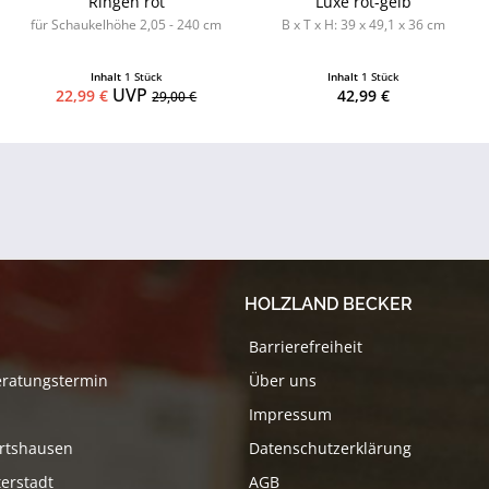
Ringen rot
Luxe rot-gelb
für Schaukelhöhe 2,05 - 240 cm
B x T x H: 39 x 49,1 x 36 cm
Inhalt
1 Stück
Inhalt
1 Stück
UVP
22,99 €
42,99 €
29,00 €
HOLZLAND BECKER
Barrierefreiheit
eratungstermin
Über uns
Impressum
rtshausen
Datenschutzerklärung
erstadt
AGB