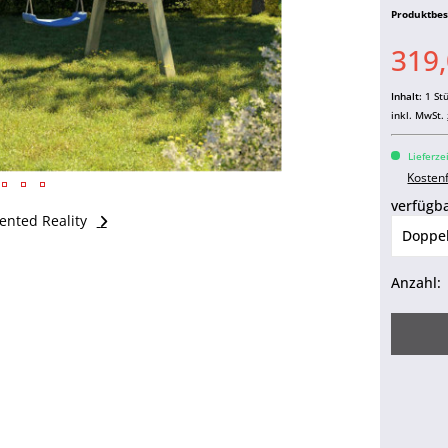
Produktbe
319,
Inhalt:
1 St
inkl. MwSt.
Lieferze
Kosten
verfügba
nted Reality
Anzahl: