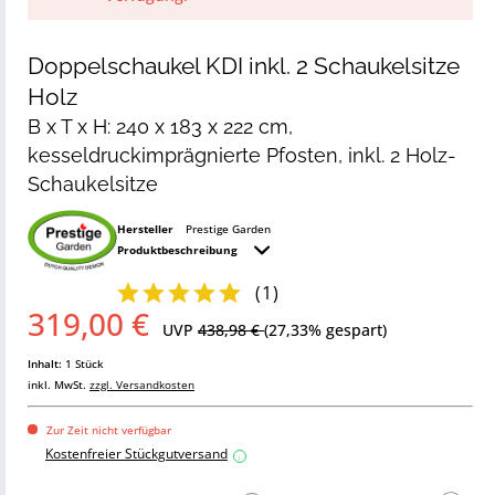
Doppelschaukel KDI inkl. 2 Schaukelsitze
Holz
B x T x H: 240 x 183 x 222 cm,
kesseldruckimprägnierte Pfosten, inkl. 2 Holz-
Schaukelsitze
Hersteller
Prestige Garden
Produktbeschreibung
(
1
)
319,00 €
UVP
438,98 €
(27,33% gespart)
Inhalt:
1 Stück
inkl. MwSt.
zzgl. Versandkosten
Zur Zeit nicht verfügbar
Kostenfreier Stückgutversand
i