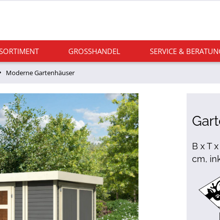
 SORTIMENT
GROSSHANDEL
SERVICE & BERATUN
Moderne Gartenhäuser
Gart
B x T 
cm, in