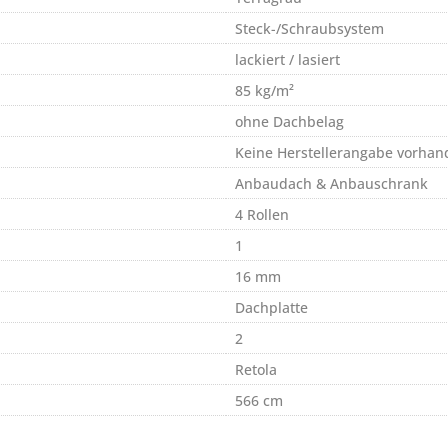
Steck-/Schraubsystem
lackiert / lasiert
85 kg/m²
ohne Dachbelag
Keine Herstellerangabe vorhan
Anbaudach & Anbauschrank
4 Rollen
1
16 mm
Dachplatte
2
Retola
566 cm