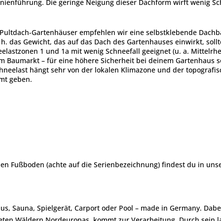
Linienführung. Die geringe Neigung dieser Dachform wirft wenig Sc
d Pultdach-Gartenhäuser empfehlen wir eine selbstklebende Dachba
. h. das Gewicht, das auf das Dach des Gartenhauses einwirkt, soll
lastzonen 1 und 1a mit wenig Schneefall geeignet (u. a. Mittelrhe
m Baumarkt – für eine höhere Sicherheit bei deinem Gartenhaus so
hneelast hängt sehr von der lokalen Klimazone und der topografi
amt geben.
en Fußboden (achte auf die Serienbezeichnung) findest du in un
aus, Sauna, Spielgerät, Carport oder Pool – made in Germany. Dabe
afteten Wäldern Nordeuropas, kommt zur Verarbeitung. Durch sein