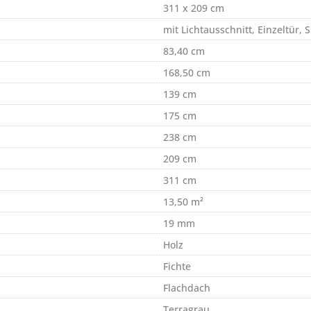
311 x 209 cm
mit Lichtausschnitt, Einzeltür, 
83,40 cm
168,50 cm
139 cm
175 cm
238 cm
209 cm
311 cm
13,50 m²
19 mm
Holz
Fichte
Flachdach
Terragrau