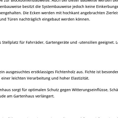
ve zur Blockbohlenbauweise. Auch bei dieser Bauweise werden bere
lenbauweise besitzt die Systembauweise jedoch keine Einkerbunge
ngehalten. Die Ecken werden mit hochkant angebrachten Zierlei
er und Türen nachträglich eingebaut werden können.
Stellplatz für Fahrräder, Gartengeräte und -utensilien geeignet. L
n ausgesuchtes erstklassiges Fichtenholz aus. Fichte ist besonder
einer leichten Verarbeitung und hoher Elastizität.
nhaus sorgt für optimalen Schutz gegen Witterungseinflüsse, Sch
eude am Gartenhaus verlängert.