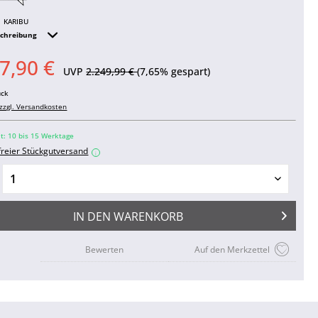
KARIBU
schreibung
7,90 €
UVP
2.249,99 €
(7,65% gespart)
ück
zzgl. Versandkosten
it: 10 bis 15 Werktage
freier Stückgutversand
i
IN DEN
WARENKORB
Bewerten
Auf den Merkzettel