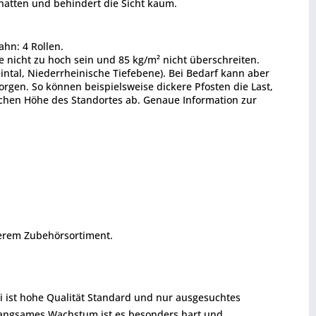
hatten und behindert die Sicht kaum.
hn: 4 Rollen.
te nicht zu hoch sein und 85 kg/m² nicht überschreiten.
intal, Niederrheinische Tiefebene). Bei Bedarf kann aber
rgen. So können beispielsweise dickere Pfosten die Last,
schen Höhe des Standortes ab. Genaue Information zur
serem Zubehörsortiment.
i ist hohe Qualität Standard und nur ausgesuchtes
 langsames Wachstum ist es besonders hart und