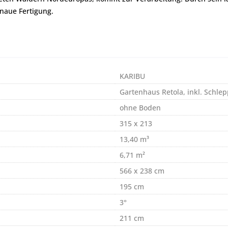
naue Fertigung.
KARIBU
Gartenhaus Retola, inkl. Schl
ohne Boden
315 x 213
13,40 m³
6,71 m²
566 x 238 cm
195 cm
3°
211 cm