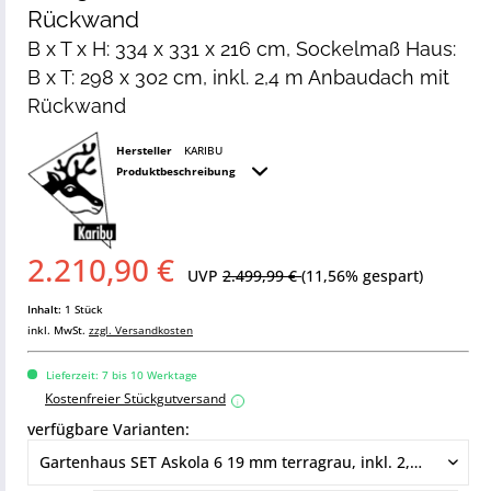
Rückwand
B x T x H: 334 x 331 x 216 cm, Sockelmaß Haus:
B x T: 298 x 302 cm, inkl. 2,4 m Anbaudach mit
Rückwand
Hersteller
KARIBU
Produktbeschreibung
2.210,90 €
UVP
2.499,99 €
(11,56% gespart)
Inhalt:
1 Stück
inkl. MwSt.
zzgl. Versandkosten
Lieferzeit: 7 bis 10 Werktage
Kostenfreier Stückgutversand
i
verfügbare Varianten: