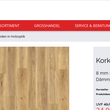
 SORTIMENT
GROSSHANDEL
SERVICE & BERATUN
den in Holzoptik
Kor
8 mm s
Dämmun
Hersteller
Produktbe
UVP
43,