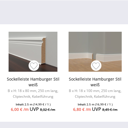
Sockelleiste Hamburger Stil
Sockelleiste Hamburger Stil
weiß
weiß
B x H: 18 x 80 mm, 250 cm lang,
B x H: 18 x 100 mm, 250 cm lang,
Cliptechnik, Kabelführung
Cliptechnik, Kabelführung
möglich, Leistenclips als
möglich, Leistenclips als
Inhalt
2.5 m
(14,99 € / 1 )
Inhalt
2.5 m
(16,99 € / 1 )
Zubehör...
Zubehör...
UVP
UVP
6,00 € /m
6,80 € /m
8,32 € /m
8,49 € /m