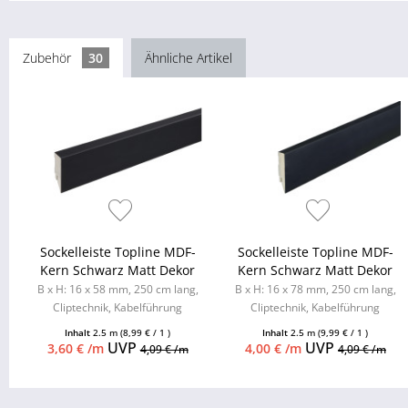
Zubehör
30
Ähnliche Artikel
Sockelleiste Topline MDF-
Sockelleiste Topline MDF-
Kern Schwarz Matt Dekor
Kern Schwarz Matt Dekor
B x H: 16 x 58 mm, 250 cm lang,
B x H: 16 x 78 mm, 250 cm lang,
Cliptechnik, Kabelführung
Cliptechnik, Kabelführung
möglich, Leistenclips als
möglich, Leistenclips als
Inhalt
2.5 m
(8,99 € / 1 )
Inhalt
2.5 m
(9,99 € / 1 )
Zubehör...
Zubehör...
UVP
UVP
3,60 € /m
4,00 € /m
4,09 € /m
4,09 € /m