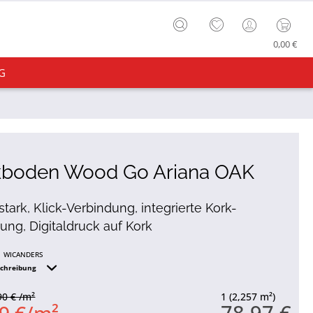
0,00 €
G
kboden Wood Go Ariana OAK
tark, Klick-Verbindung, integrierte Kork-
g, Digitaldruck auf Kork
WICANDERS
schreibung
90 € /m²
1 (2,257 m²)
78,97 €