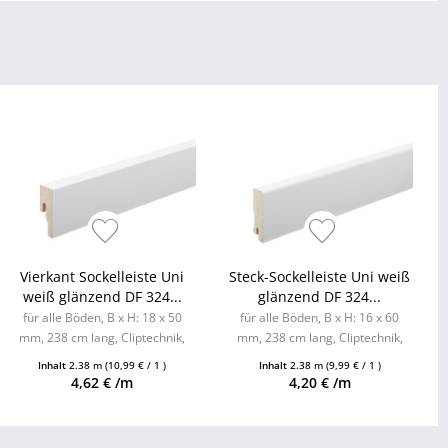
Vierkant Sockelleiste Uni
Steck-Sockelleiste Uni weiß
weiß glänzend DF 324...
glänzend DF 324...
für alle Böden, B x H: 18 x 50
für alle Böden, B x H: 16 x 60
mm, 238 cm lang, Cliptechnik,
mm, 238 cm lang, Cliptechnik,
Leistenclips als Zubehör
Leistenclips als Zubehör
Inhalt
2.38 m
(10,99 € / 1 )
Inhalt
2.38 m
(9,99 € / 1 )
erhältlich
erhältlich
4,62 € /m
4,20 € /m