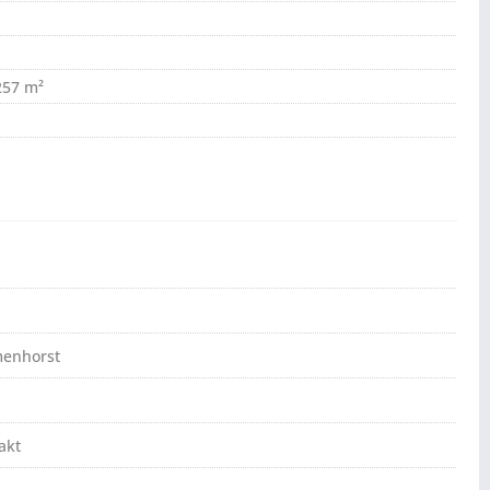
,257 m²
menhorst
akt