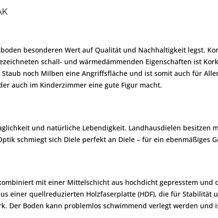
AK
ßboden besonderen Wert auf Qualität und Nachhaltigkeit legst. K
sgezeichneten schall- und wärmedämmenden Eigenschaften ist Kork
 Staub noch Milben eine Angriffsfläche und ist somit auch für Aller
 der auch im Kinderzimmer eine gute Figur macht.
lichkeit und natürliche Lebendigkeit. Landhausdielen besitzen mit
ptik schmiegt sich Diele perfekt an Diele – für ein ebenmäßiges G
e kombiniert mit einer Mittelschicht aus hochdicht gepresstem un
s einer quellreduzierten Holzfaserplatte (HDF), die für Stabilität
ark. Der Boden kann problemlos schwimmend verlegt werden und i