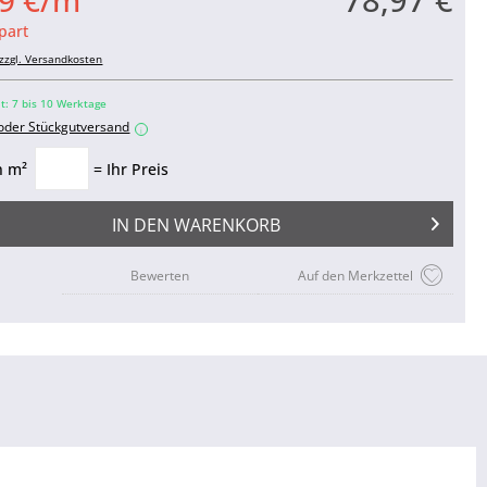
9 €/m²
part
zzgl. Versandkosten
it: 7 bis 10 Werktage
 oder Stückgutversand
i
n m²
= Ihr Preis
IN DEN
WARENKORB
Bewerten
Auf den Merkzettel