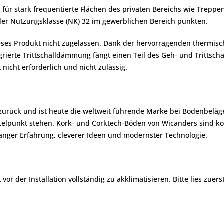
 für stark frequentierte Flächen des privaten Bereichs wie Trepp
der Nutzungsklasse (NK) 32 im gewerblichen Bereich punkten.
es Produkt nicht zugelassen. Dank der hervorragenden thermische
ierte Trittschalldämmung fängt einen Teil des Geh- und Trittsc
 nicht erforderlich und nicht zulässig.
 zurück und ist heute die weltweit führende Marke bei Bodenbeläg
lpunkt stehen. Kork- und Corktech-Böden von Wicanders sind komf
nger Erfahrung, cleverer Ideen und modernster Technologie.
r der Installation vollständig zu akklimatisieren. Bitte lies zuers