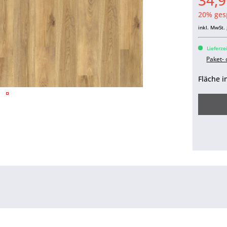
34,9
20% ges
inkl. MwSt.
Lieferze
Paket-
Fläche i