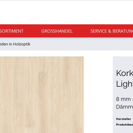
 SORTIMENT
GROSSHANDEL
SERVICE & BERATUN
den in Holzoptik
Kor
Ligh
8 mm s
Dämmun
Hersteller
Produktbe