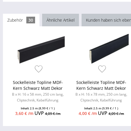
Zubehör
30
Ähnliche Artikel
Kunden haben sich eben
Sockelleiste Topline MDF-
Sockelleiste Topline MDF-
Kern Schwarz Matt Dekor
Kern Schwarz Matt Dekor
B x H: 16 x 58 mm, 250 cm lang,
B x H: 16 x 78 mm, 250 cm lang,
Cliptechnik, Kabelführung
Cliptechnik, Kabelführung
möglich, Leistenclips als
möglich, Leistenclips als
Inhalt
2.5 m
(8,99 € / 1 )
Inhalt
2.5 m
(9,99 € / 1 )
Zubehör...
Zubehör...
UVP
UVP
3,60 € /m
4,00 € /m
4,09 € /m
4,09 € /m