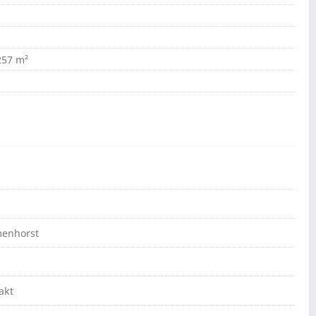
,257 m²
menhorst
akt