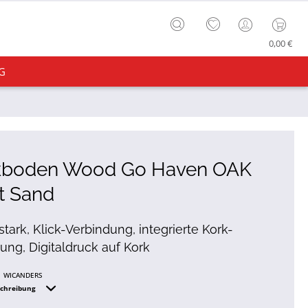
0,00 €
G
kboden Wood Go Haven OAK
t Sand
tark, Klick-Verbindung, integrierte Kork-
g, Digitaldruck auf Kork
WICANDERS
schreibung