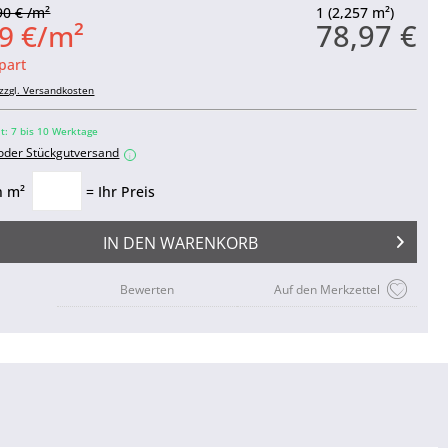
90 € /m²
1 (2,257 m²)
78,97 €
9 €/m²
part
zzgl. Versandkosten
it: 7 bis 10 Werktage
 oder Stückgutversand
i
n m²
= Ihr Preis
IN DEN
WARENKORB
Bewerten
Auf den Merkzettel