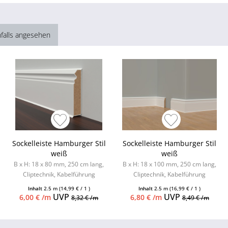
falls angesehen
Sockelleiste Hamburger Stil
Sockelleiste Hamburger Stil
weiß
weiß
B x H: 18 x 80 mm, 250 cm lang,
B x H: 18 x 100 mm, 250 cm lang,
Cliptechnik, Kabelführung
Cliptechnik, Kabelführung
möglich, Leistenclips als
möglich, Leistenclips als
Inhalt
2.5 m
(14,99 € / 1 )
Inhalt
2.5 m
(16,99 € / 1 )
Zubehör...
Zubehör...
UVP
UVP
6,00 € /m
6,80 € /m
8,32 € /m
8,49 € /m