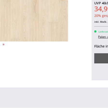
UVP
43,
34,9
20% ges
inkl. MwSt.
Lieferze
Paket-
Fläche i