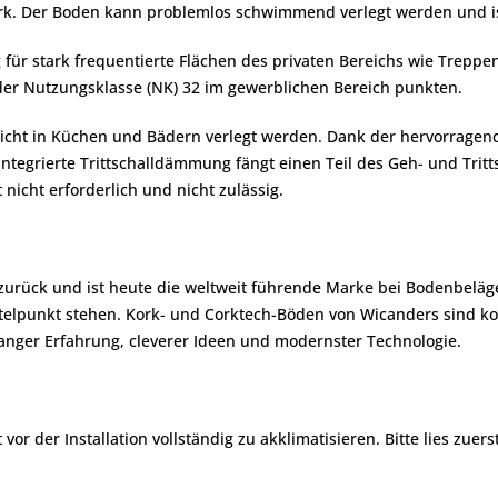
ark. Der Boden kann problemlos schwimmend verlegt werden und i
 für stark frequentierte Flächen des privaten Bereichs wie Trepp
der Nutzungsklasse (NK) 32 im gewerblichen Bereich punkten.
 nicht in Küchen und Bädern verlegt werden. Dank der hervorragend
tegrierte Trittschalldämmung fängt einen Teil des Geh- und Tri
 nicht erforderlich und nicht zulässig.
 zurück und ist heute die weltweit führende Marke bei Bodenbeläg
lpunkt stehen. Kork- und Corktech-Böden von Wicanders sind komf
nger Erfahrung, cleverer Ideen und modernster Technologie.
r der Installation vollständig zu akklimatisieren. Bitte lies zuers