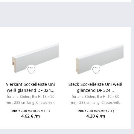
Vierkant Sockelleiste Uni
Steck-Sockelleiste Uni weiß
weiß glänzend DF 324...
glänzend DF 324...
für alle Böden, B x H: 18 x 50
für alle Böden, B x H: 16 x 60
mm, 238 cm lang, Cliptechnik,
mm, 238 cm lang, Cliptechnik,
Leistenclips als Zubehör
Leistenclips als Zubehör
Inhalt
2.38 m
(10,99 € / 1 )
Inhalt
2.38 m
(9,99 € / 1 )
erhältlich
erhältlich
4,62 € /m
4,20 € /m