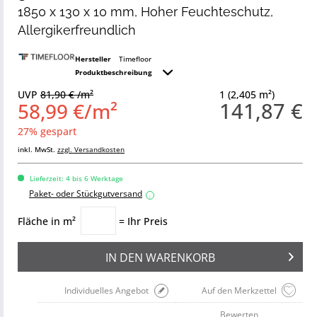
1850 x 130 x 10 mm, Hoher Feuchteschutz,
Allergikerfreundlich
Hersteller
Timefloor
Produktbeschreibung
UVP
81,90 € /m²
1 (2,405 m²)
141,87 €
58,99 €/m²
27% gespart
inkl. MwSt.
zzgl. Versandkosten
Lieferzeit: 4 bis 6 Werktage
Paket- oder Stückgutversand
i
Fläche in m²
= Ihr Preis
IN DEN
WARENKORB
Individuelles Angebot
Auf den Merkzettel
Bewerten