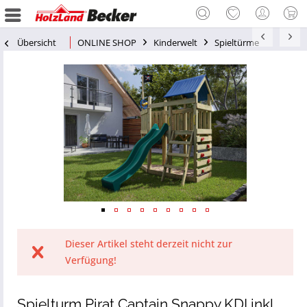
Übersicht
ONLINE SHOP
Kinderwelt
Spieltürme
Dieser Artikel steht derzeit nicht zur
Verfügung!
Spielturm Pirat Captain Snappy KDI inkl.