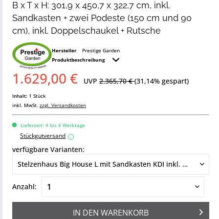
B x T x H: 301,9 x 450,7 x 322,7 cm, inkl.
Sandkasten + zwei Podeste (150 cm und 90
cm), inkl. Doppelschaukel + Rutsche
Hersteller
Prestige Garden
Produktbeschreibung
1.629,00 €
UVP
2.365,70 €
(31,14% gespart)
Inhalt:
1 Stück
inkl. MwSt.
zzgl. Versandkosten
Lieferzeit: 4 bis 6 Werktage
Stückgutversand
i
verfügbare Varianten:
Anzahl:
IN DEN
WARENKORB