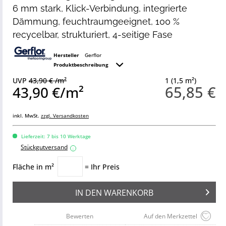
6 mm stark, Klick-Verbindung, integrierte
Dämmung, feuchtraumgeeignet, 100 %
recycelbar, strukturiert, 4-seitige Fase
Hersteller
Gerflor
Produktbeschreibung
UVP
43,90 € /m²
1 (1,5 m²)
65,85 €
43,90 €/m²
inkl. MwSt.
zzgl. Versandkosten
Lieferzeit: 7 bis 10 Werktage
Stückgutversand
i
Fläche in m²
= Ihr Preis
IN DEN
WARENKORB
Bewerten
Auf den Merkzettel