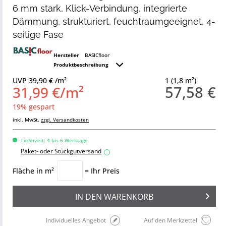
6 mm stark, Klick-Verbindung, integrierte
Dämmung, strukturiert, feuchtraumgeeignet, 4-
seitige Fase
Hersteller
BASICfloor
Produktbeschreibung
UVP
39,90 € /m²
1 (1,8 m²)
57,58 €
31,99 €/m²
19% gespart
inkl. MwSt.
zzgl. Versandkosten
Lieferzeit: 4 bis 6 Werktage
Paket- oder Stückgutversand
i
Fläche in m²
= Ihr Preis
IN DEN
WARENKORB
Individuelles Angebot
Auf den Merkzettel