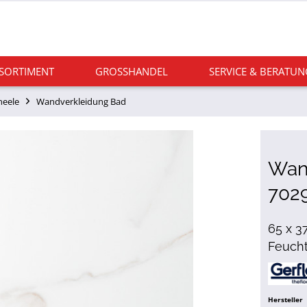
 SORTIMENT
GROSSHANDEL
SERVICE & BERATUN
neele
Wandverkleidung Bad
Wan
7029
65 x 3
Feuch
Hersteller