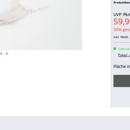
Produktbe
UVP
75,
59,9
20% ges
inkl. MwSt.
Lieferze
Paket-
Fläche i