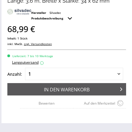
Länge: 3,6 m, Breite x Stärke: 34 x 62 mm
Hersteller
Silvadec
Produktbeschreibung
68,99 €
Inhalt:
1 Stück
inkl. MwSt.
zzgl. Versandkosten
Lieferzeit: 7 bis 10 Werktage
Langgutversand
i
Anzahl:
IN DEN
WARENKORB
Bewerten
Auf den Merkzettel