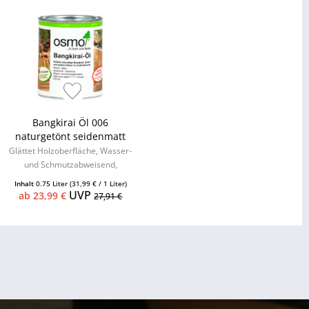
Bangkirai Öl 006
naturgetönt seidenmatt
Glättet Holzoberfläche, Wasser-
und Schmutzabweisend,
seidenmatt
Inhalt
0.75 Liter
(31,99 € / 1 Liter)
UVP
ab 23,99 €
27,91 €