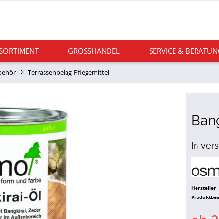
 SORTIMENT
GROSSHANDEL
SERVICE & BERATUN
behör
Terrassenbelag-Pflegemittel
Bang
In ver
Hersteller
Produktbe