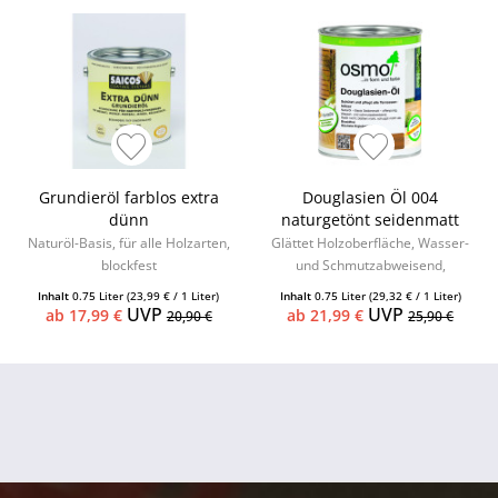
Grundieröl farblos extra
Douglasien Öl 004
dünn
naturgetönt seidenmatt
Naturöl-Basis, für alle Holzarten,
Glättet Holzoberfläche, Wasser-
blockfest
und Schmutzabweisend,
seidenmatt
Inhalt
0.75 Liter
(23,99 € / 1 Liter)
Inhalt
0.75 Liter
(29,32 € / 1 Liter)
UVP
UVP
ab 17,99 €
ab 21,99 €
20,90 €
25,90 €