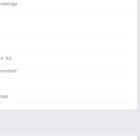
enbeläge
o. KG
arendorf
takt