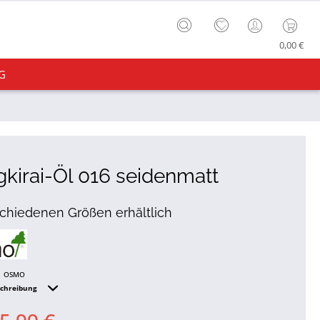
0,00 €
G
kirai-Öl 016 seidenmatt
schiedenen Größen erhältlich
OSMO
schreibung