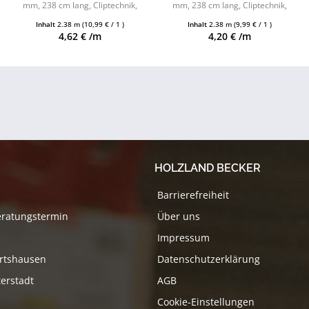
mm, 238 cm lang, Cliptechnik,
mm, 238 cm lang, Cliptechnik,
Leistenclips als Zubehör
Leistenclips als Zubehör
Inhalt
2.38 m
(10,99 € / 1 )
Inhalt
2.38 m
(9,99 € / 1 )
erhältlich
erhältlich
4,62 € /m
4,20 € /m
HOLZLAND BECKER
Barrierefreiheit
eratungstermin
Über uns
Impressum
rtshausen
Datenschutzerklärung
erstadt
AGB
Cookie-Einstellungen