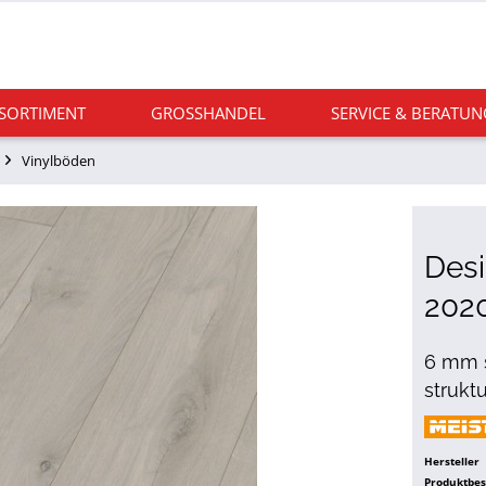
 SORTIMENT
GROSSHANDEL
SERVICE & BERATUN
Vinylböden
Des
2020
6 mm s
strukt
Hersteller
Produktbe