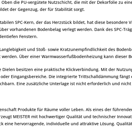
 Oben die PU-vergütete Nutzschicht, die mit der Dekorfolie zu ein
ildet der Gegenzug, der für Stabilität sorgt.
tabilen SPC-Kern, der das Herzstück bildet, hat diese besondere Vi
über vorhandenen Bodenbelag verlegt werden. Dank des SPC-Träger
entiefen Fenstern.
Langlebigkeit und Stoß- sowie Kratzunempfindlichkeit des Bodenb
gt werden. Über einer Warmwasserfußbodenheizung kann dieser Bo
Dielen besitzen eine praktische Klickverbindung. Mit der Nutzungs
 oder Eingangsbereiche. Die integrierte Trittschalldämmung fängt 
arn. Eine zusätzliche Unterlage ist nicht erforderlich und nicht 
denschaft Produkte für Räume voller Leben. Als eines der führend
zeugt MEISTER mit hochwertiger Qualität und technischer Innova
 eine hervorragende, individuelle und attraktive Lösung. Qualit