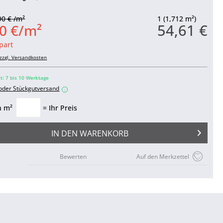
90 € /m²
1 (1,712 m²)
54,61 €
0 €/m²
part
zzgl. Versandkosten
it: 7 bis 10 Werktage
 oder Stückgutversand
i
n m²
= Ihr Preis
IN DEN
WARENKORB
Bewerten
Auf den Merkzettel