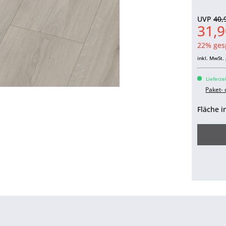
UVP
40,
31,9
22% ges
inkl. MwSt.
Lieferze
Paket-
Fläche i