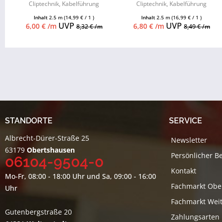
Cliptechnik, Kabelführung
Cliptechnik, Kabelführung
möglich, Leistenclips als
möglich, Leistenclips als
Inhalt
2.5 m
(14,99 € / 1 )
Inhalt
2.5 m
(16,99 € / 1 )
Zubehör...
Zubehör...
UVP
UVP
6,00 € /m
6,80 € /m
8,32 € /m
8,49 € /m
STANDORTE
SERVICE
Albrecht-Dürer-Straße 25
Newsletter
63179
Obertshausen
Persönlicher B
06104-9504-0
Kontakt
Mo-Fr, 08:00 - 18:00 Uhr und Sa, 09:00 - 16:00
Fachmarkt Obe
Uhr
Fachmarkt Weit
Gutenbergstraße 20
Zahlungsarten