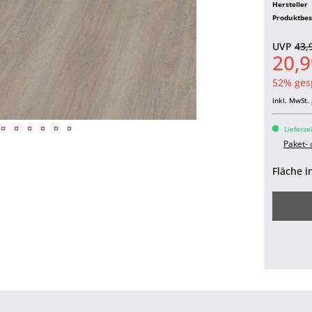
Hersteller
Produktbe
UVP
43,
20,9
52% ges
inkl. MwSt.
Lieferze
Paket-
Fläche i