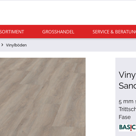
 SORTIMENT
GROSSHANDEL
SERVICE & BERATUN
Vinylböden
Viny
San
5 mm s
Tritts
Fase