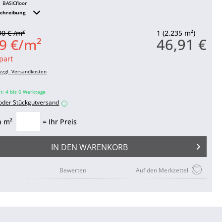
BASICfloor
schreibung
90 € /m²
1 (2,235 m²)
46,91 €
9 €/m²
part
zzgl. Versandkosten
it: 4 bis 6 Werktage
 oder Stückgutversand
i
n m²
= Ihr Preis
IN DEN
WARENKORB
Bewerten
Auf den Merkzettel