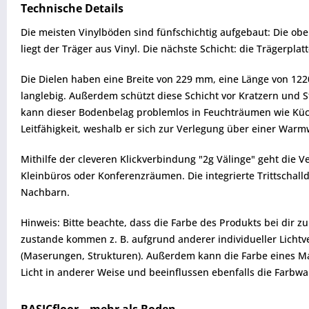
Technische Details
Die meisten Vinylböden sind fünfschichtig aufgebaut: Die obe
liegt der Träger aus Vinyl. Die nächste Schicht: die Trägerplat
Die Dielen haben eine Breite von 229 mm, eine Länge von 122
langlebig. Außerdem schützt diese Schicht vor Kratzern und S
kann dieser Bodenbelag problemlos in Feuchträumen wie Kü
Leitfähigkeit, weshalb er sich zur Verlegung über einer Wa
Mithilfe der cleveren Klickverbindung "2g Välinge" geht die V
Kleinbüros oder Konferenzräumen. Die integrierte Trittschal
Nachbarn.
Hinweis: Bitte beachte, dass die Farbe des Produkts bei dir 
zustande kommen z. B. aufgrund anderer individueller Lichtve
(Maserungen, Strukturen). Außerdem kann die Farbe eines Mat
Licht in anderer Weise und beeinflussen ebenfalls die Farb
BASICfloor – mehr als Boden