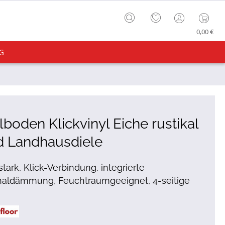
0,00 €
G
lboden Klickvinyl Eiche rustikal
d Landhausdiele
tark, Klick-Verbindung, integrierte
chaldämmung, Feuchtraumgeeignet, 4-seitige