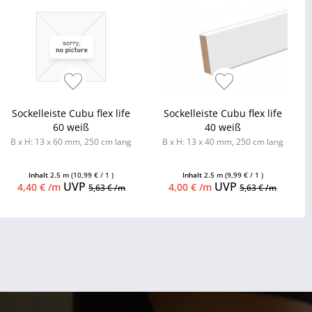
Sockelleiste Cubu flex life
Sockelleiste Cubu flex life
60 weiß
40 weiß
B x H: 13 x 60 mm, 250 cm lang
B x H: 13 x 40 mm, 250 cm lang
Inhalt
2.5 m
(10,99 € / 1 )
Inhalt
2.5 m
(9,99 € / 1 )
UVP
UVP
4,40 € /m
4,00 € /m
5,63 € /m
5,63 € /m