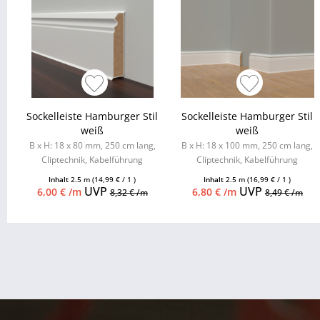
Sockelleiste Hamburger Stil
Sockelleiste Hamburger Stil
weiß
weiß
B x H: 18 x 80 mm, 250 cm lang,
B x H: 18 x 100 mm, 250 cm lang,
Cliptechnik, Kabelführung
Cliptechnik, Kabelführung
möglich, Leistenclips als
möglich, Leistenclips als
Inhalt
2.5 m
(14,99 € / 1 )
Inhalt
2.5 m
(16,99 € / 1 )
Zubehör...
Zubehör...
UVP
UVP
6,00 € /m
6,80 € /m
8,32 € /m
8,49 € /m