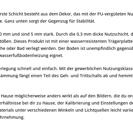
rste Schicht besteht aus dem Dekor, das mit der PU-vergüteten Nu
te. Ganz unten sorgt der Gegenzug für Stabilität.
0 mm und sind 5 mm stark. Durch die 0,3 mm dicke Nutzschicht, d
tößen. Dieses Produkt ist mit einer wasserresistenten Trägerplatt
che oder Bad verlegt werden. Der Boden ist unempfindlich gege
rmwasserfußbodenheizung eignet.
erlegung schnell und einfach. Mit der gewerblichen Nutzungsklasse
ldämmung fängt einen Teil des Geh- und Trittschalls ab und hemm
zu Hause möglicherweise anders wirkt als auf den Bildern, die du
rhältnisse bei dir zu Hause, der Kalibrierung und Einstellungen d
erials unter verschiedenen Winkeln und Lichtquellen leicht variie
wahrnehmung.