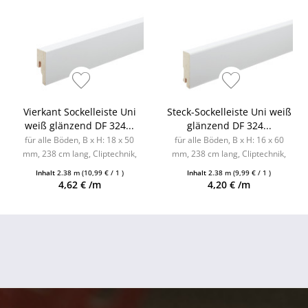
Vierkant Sockelleiste Uni
Steck-Sockelleiste Uni weiß
weiß glänzend DF 324...
glänzend DF 324...
für alle Böden, B x H: 18 x 50
für alle Böden, B x H: 16 x 60
mm, 238 cm lang, Cliptechnik,
mm, 238 cm lang, Cliptechnik,
Leistenclips als Zubehör
Leistenclips als Zubehör
Inhalt
2.38 m
(10,99 € / 1 )
Inhalt
2.38 m
(9,99 € / 1 )
erhältlich
erhältlich
4,62 € /m
4,20 € /m