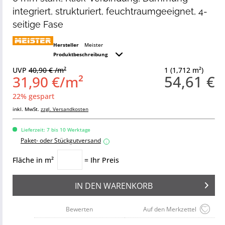
integriert, strukturiert, feuchtraumgeeignet, 4-
seitige Fase
Hersteller
Meister
Produktbeschreibung
UVP
40,90 € /m²
1 (1,712 m²)
54,61 €
31,90 €/m²
22% gespart
inkl. MwSt.
zzgl. Versandkosten
Lieferzeit: 7 bis 10 Werktage
Paket- oder Stückgutversand
i
Fläche in m²
= Ihr Preis
IN DEN
WARENKORB
Bewerten
Auf den Merkzettel