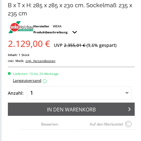
B x T x H: 285 x 285 x 230 cm, Sockelmaß: 235 x
235 cm
Hersteller
WEKA
Produktbeschreibung
2.129,00 €
UVP
2.355,01 €
(9,6% gespart)
Inhalt:
1 Stück
inkl. MwSt.
zzgl. Versandkosten
Lieferzeit: 15 bis 25 Werktage
Langgutversand
i
Anzahl:
IN DEN
WARENKORB
Bewerten
Auf den Merkzettel