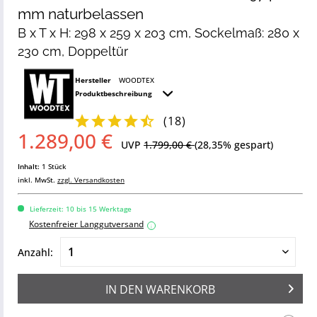
mm naturbelassen
B x T x H: 298 x 259 x 203 cm, Sockelmaß: 280 x
230 cm, Doppeltür
Hersteller
WOODTEX
Produktbeschreibung
(
18
)
1.289,00 €
UVP
1.799,00 €
(28,35% gespart)
Inhalt:
1 Stück
inkl. MwSt.
zzgl. Versandkosten
Lieferzeit: 10 bis 15 Werktage
Kostenfreier Langgutversand
i
Anzahl:
IN DEN
WARENKORB