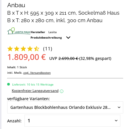
Anbau
B x T x H: 595 x 309 x 211 cm, Sockelmaß Haus
B x T: 280 x 280 cm, inkl. 300 cm Anbau
Hersteller
Lasita
Produktbeschreibung
(
11
)
1.809,00 €
UVP
2.699,00 €
(32,98% gespart)
Inhalt:
1 Stück
inkl. MwSt.
zzgl. Versandkosten
Lieferzeit: 10 bis 15 Werktage
Kostenfreier Langgutversand
i
verfügbare Varianten:
Anzahl: