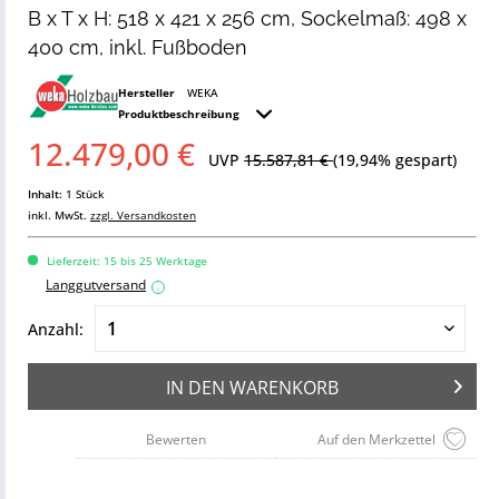
B x T x H: 518 x 421 x 256 cm, Sockelmaß: 498 x
400 cm, inkl. Fußboden
Hersteller
WEKA
Produktbeschreibung
12.479,00 €
UVP
15.587,81 €
(19,94% gespart)
Inhalt:
1 Stück
inkl. MwSt.
zzgl. Versandkosten
Lieferzeit: 15 bis 25 Werktage
Langgutversand
i
Anzahl:
IN DEN
WARENKORB
Bewerten
Auf den Merkzettel