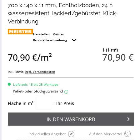
700 x 140 x 11 mm, Echtholzboden, 24 h
wasserresistent, lackiert/gebürstet, Klick-
Verbindung
Hersteller
Meister
Produktbeschreibung
1 (1 m²)
70,90 €
70,90 €/m²
inkl. MwSt.
zzgl. Versandkosten
Lieferzeit: 15 bis 25 Werktage
Paket- oder Stückgutversand
i
Fläche in m²
= Ihr Preis
IN DEN
WARENKORB
Individuelles Angebot
Auf den Merkzettel